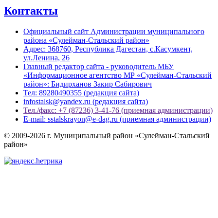
Контакты
Официальный сайт Администрации муниципального
района «Сулейман-Стальский район»
Адрес: 368760, Республика Дагестан, с.Касумкент,
ул.Ленина, 26
Главный редактор сайта - руководитель МБУ
«Информационное агентство МР «Сулейман-Стальский
район»: Бидирханов Закир Сабирович
Тел: 89280490355 (редакция сайта)
infostalsk@yandex.ru (редакция сайта)
Тел./факс: +7 (87236) 3-41-76 (приемная администрации)
E-mail: sstalskrayon@e-dag.ru (приемная администрации)
© 2009-2026 г. Муниципальный район «Сулейман-Стальский
район»