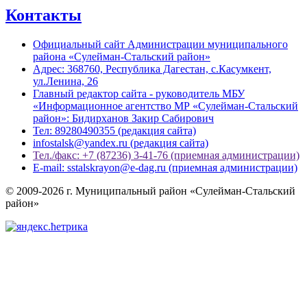
Контакты
Официальный сайт Администрации муниципального
района «Сулейман-Стальский район»
Адрес: 368760, Республика Дагестан, с.Касумкент,
ул.Ленина, 26
Главный редактор сайта - руководитель МБУ
«Информационное агентство МР «Сулейман-Стальский
район»: Бидирханов Закир Сабирович
Тел: 89280490355 (редакция сайта)
infostalsk@yandex.ru (редакция сайта)
Тел./факс: +7 (87236) 3-41-76 (приемная администрации)
E-mail: sstalskrayon@e-dag.ru (приемная администрации)
© 2009-2026 г. Муниципальный район «Сулейман-Стальский
район»