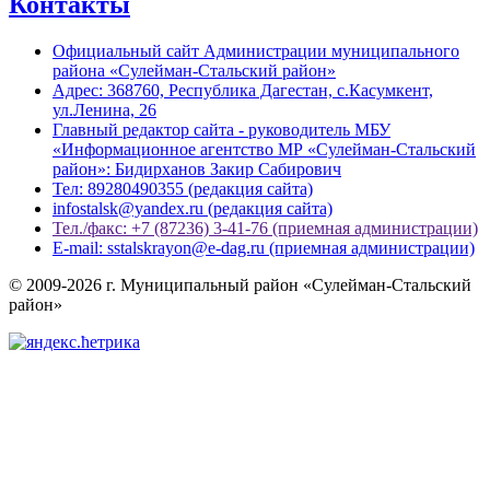
Контакты
Официальный сайт Администрации муниципального
района «Сулейман-Стальский район»
Адрес: 368760, Республика Дагестан, с.Касумкент,
ул.Ленина, 26
Главный редактор сайта - руководитель МБУ
«Информационное агентство МР «Сулейман-Стальский
район»: Бидирханов Закир Сабирович
Тел: 89280490355 (редакция сайта)
infostalsk@yandex.ru (редакция сайта)
Тел./факс: +7 (87236) 3-41-76 (приемная администрации)
E-mail: sstalskrayon@e-dag.ru (приемная администрации)
© 2009-2026 г. Муниципальный район «Сулейман-Стальский
район»