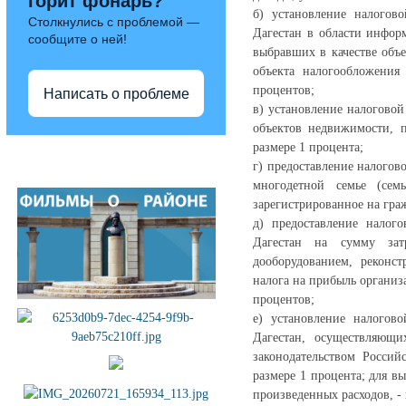
горит фонарь?
б) установление налогов
Столкнулись с проблемой —
Дагестан в области инфо
сообщите о ней!
выбравших в качестве объе
объекта налогообложения
процентов;
Написать о проблеме
в) установление налогово
объектов недвижимости, п
размере 1 процента;
Полезные ссылки
г) предоставление налогов
многодетной семье (сем
зарегистрированное на гра
д) предоставление налог
Дагестан на сумму затр
дооборудованием, реконс
налога на прибыль организ
процентов;
е) установление налогов
Дагестан, осуществляющи
законодательством Россий
размере 1 процента; для в
произведенных расходов, - 