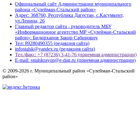
Официальный сайт Администрации муниципального
района «Сулейман-Стальский район»
Адрес: 368760, Республика Дагестан, с.Касумкент,
ул.Ленина, 26
Главный редактор сайта - руководитель МБУ
«Информационное агентство МР «Сулейман-Стальский
район»: Бидирханов Закир Сабирович
Тел: 89280490355 (редакция сайта)
infostalsk@yandex.ru (редакция сайта)
Тел./факс: +7 (87236) 3-41-76 (приемная администрации)
E-mail: sstalskrayon@e-dag.ru (приемная администрации)
© 2009-2026 г. Муниципальный район «Сулейман-Стальский
район»