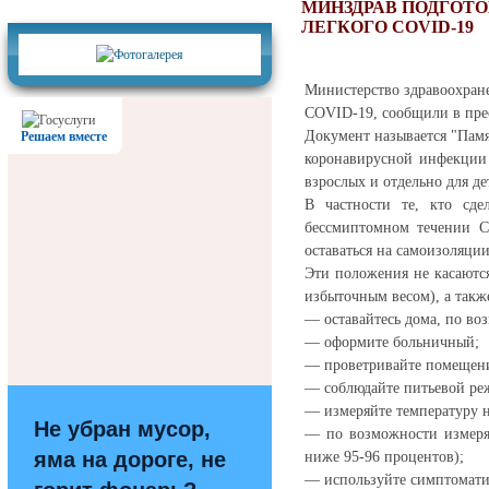
Фотогалерея
МИНЗДРАВ ПОДГОТ
ЛЕГКОГО COVID-19
Министерство здравоохране
COVID-19, сообщили в прес
Документ называется "Памя
Решаем вместе
коронавирусной инфекции
взрослых и отдельно для де
В частности те, кто сде
бессмиптомном течении C
оставаться на самоизоляции
Эти положения не касаются
избыточным весом), а такж
— оставайтесь дома, по во
— оформите больничный;
— проветривайте помещен
— соблюдайте питьевой ре
— измеряйте температуру не
Не убран мусор,
— по возможности измеряй
яма на дороге, не
ниже 95-96 процентов);
— используйте симптоматич