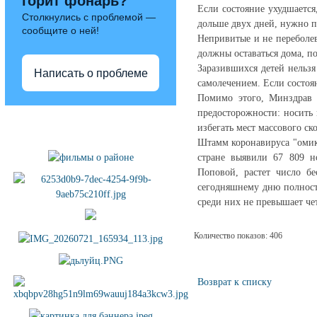
горит фонарь?
Если состояние ухудшается
Столкнулись с проблемой —
дольше двух дней, нужно п
сообщите о ней!
Непривитые и не перебол
должны оставаться дома, п
Заразившихся детей нельзя
Написать о проблеме
самолечением. Если состоян
Помимо этого, Минздрав 
предосторожности: носить 
Полезные ссылки
избегать мест массового ск
Штамм коронавируса "омик
стране выявили 67 809 н
Поповой, растет число б
сегодняшнему дню полност
среди них не превышает че
Количество показов: 406
Возврат к списку