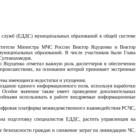
х служб (ЕДДС) муниципальных образований в общей системе
естители Министра МЧС России Виктор Яцуценко и Виктор
униципальных образований. В числе участников были Глава
Султанахмедов.
р Яцуценко отметил важную роль диспетчеров в обеспечении
происшествиях, на основании которой принимает экстренные
ены имеющиеся недостатки и упущения.
оздание единого информационного поля, используя наработки
 Особое значение также имеет проведение дополнительных
собными использовать в работе внедряемые информационные
цифровая платформа межведомственного взаимодействия РСЧС,
на подготовку специалистов ЕДДС, растить управленцев на
е безопасности граждан и снижение затрат на ликвидацию ЧС.