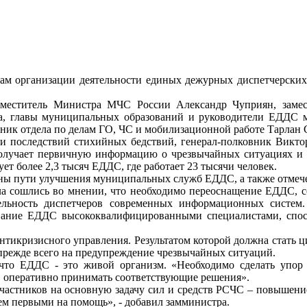
сам организации деятельности единых дежурных диспетчерски
заместитель Министра МЧС России Александр Чуприян, зам
а, главы муниципальных образований и руководители ЕДДС м
ник отдела по делам ГО, ЧС и мобилизационной работе Тарлан 
 последствий стихийных бедствий, генерал-полковник Викто
олучает первичную информацию о чрезвычайных ситуациях и 
ет более 2,3 тысяч ЕДДС, где работает 23 тысячи человек.
ены пути улучшения муниципальных служб ЕДДС, а также отмеч
ла сошлись во мнении, что необходимо переоснащение ЕДДС, с
ельность диспетчеров современных информационных систем.
тование ЕДДС высококвалифицированными специалистами, спо
икризисного управления. Результатом которой должна стать 
прежде всего на предупреждение чрезвычайных ситуаций.
что ЕДДС - это живой организм. «Необходимо сделать упор 
, оперативно принимать соответствующие решения».
частников на основную задачу сил и средств РСЧС – повышени
ем первыми на помощь», - добавил замминистра.