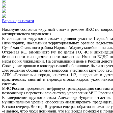
Версия для печати
Накануне состоялся «круглый стол» в режиме ВКС по вопро
антикризисного управления.
В совещании «круглого стола» приняли участие Первый 
Ничипорчук, начальники территориальных органов ведомств
Сулейман-Стальского района Нарима Абдулмуталибов и началь
Открывая КС, замминистр РФ по делам ГО, ЧС и ликвидации
безопасности жизнедеятельности населения. Именно ЕДДС п
меры по их ликвидации. На сегодняшний день в России действу
Совещание прошло в конструктивной обстановке, были озвуч
Для решения обозначенных вопросов участники круглого сто
АПК «Безопасный город», системы 112, внедрение в деят
практических занятий и переподготовка кадров, укомплек
системы.
МЧС России продолжает цифровую трансформацию системы ант
позволяющая перевести всю систему управления МЧС России 
В завершении круглого стола Александр Чуприян отметил, 
муниципальном уровне, способных анализировать, предвидеть
В свою очередь Виктор Яцуценко еще раз обратил внимание у
«Главное, чтоб люди понимали, что мы всегда поможем и прид