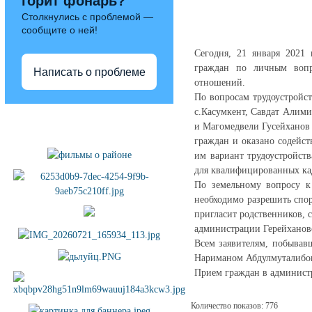
горит фонарь?
Столкнулись с проблемой —
сообщите о ней!
Сегодня, 21 января 2021
граждан по личным вопро
Написать о проблеме
отношений.
По вопросам трудоустройс
с.Касумкент, Савдат Алими
Полезные ссылки
и Магомедвели Гусейханов 
граждан и оказано содейс
им вариант трудоустройст
для квалифицированных кад
По земельному вопросу к 
необходимо разрешить спор
пригласит родственников,
администрации Герейхановс
Всем заявителям, побывав
Нариманом Абдулмуталибов
Прием граждан в администр
Количество показов: 776