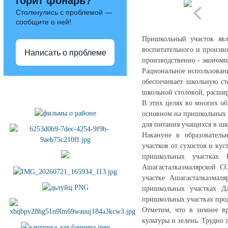
горит фонарь?
Столкнулись с проблемой —
сообщите о ней!
Пришкольный участок явл
воспитательного и произво
Написать о проблеме
производственно - экономи
Рациональное использован
обеспечивает школьную ст
Полезные ссылки
школьной столовой, расшир
В этих целях во многих о
основном на пришкольных у
для питания учащихся в шко
Накануне в образователь
участков от сухостоя и ку
пришкольных участка
Ашагасталказмалярской 
участке Ашагасталказмал
пришкольных участках Д
пришкольных участках прод
Отметим, что в зимнее в
культуры и зелень. Трудно