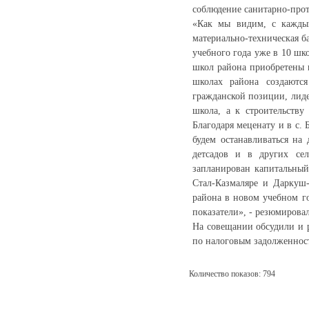
соблюдение санитарно-про
«Как мы видим, с каждым
материально-техническая б
учебного года уже в 10 шк
школ района приобретены 
школах района создаютс
гражданской позиции, лиде
школа, а к строительству
Благодаря меценату и в с.
будем останавливаться на
детсадов и в других сел
запланирован капитальный
Стал-Казмаляре и Даркуш-
района в новом учебном го
показатели», - резюмировал
На совещании обсудили и р
по налоговым задолженност
Количество показов: 794