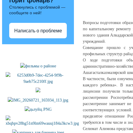
горит фонарь?
Столкнулись с проблемой —
сообщите о ней!
Вопросы подготовки образ
по капитальному ремонту 
Написать о проблеме
нового здания Алкадарской
учреждений.
Совещание прошло с уча
Полезные ссылки
профильных структур райа
О ходе подготовки объ
административно-хозяйс
Ашагасталказмалярской шк
В частности, были озвуче
каждого ребенка». В нас
лицензии получили тольк
рассмотрении Роспотребн
рассмотрение занимает не
соответствующих условий.
предвзятое отношение Ро
требуются в том числе и зн
Селимат Алимова представ