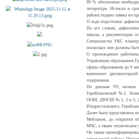
89 % обеспечены необходи
литературе. Истекли и сро
района подана заявка на пр
О ходе подготовки дефект
По его словам, дефективн
школы, а документации ос
Специалисты УКС планиру
поскольку они должны быть
О прохождении работника
Управления образования Гу
сферы образования до 9 а
компонент двухвекторной
содержания.
По данным УО, низкие п
Герейхановской №2, Зизи
ООШ, ДЮСШ № 1, 2 и 3, Дом
Юхаристальского, Герейхано
Далее была представлена и
Мейланов, до открытия об
МЧС, а также технические
Он также проинформировал
учреждений района. Процесс