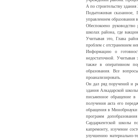
А по строительству здания
Подытоживая сказанное, 
управлением образования в
Обеспокоено руководство
школах района, где вакци
Учитывая это, Глава райо
проблем с отстранением н
Информацию о готовност
недостаточной. Учитывая 
также в оперативном по
образования. Все вопрос
проанализировать.
Он дал ряд поручений и р
здания Алкадарской школы 
письменное обращение в 
получения акта его перед
обращения в Минобрнауки 
программ допобразования
Сардаркентской школы по
капремонту, изучение сос
улучшению материально-те