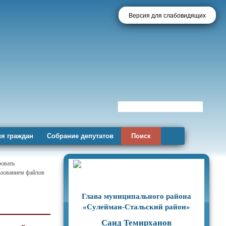
Версия для слабовидящих
я граждан
Собрание депутатов
Поиск
ровать
льзованием файлов
Глава муниципального района
«Сулейман-Стальский район»
Саид Темирханов