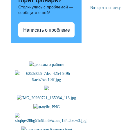
горит фонарь?
Столкнулись с проблемой —
Возврат к списку
сообщите о ней!
Написать о проблеме
Полезные ссылки