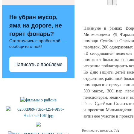
Не убран мусор,
яма на дороге, не
Накануне в рамках Всер
горит фонарь?
Минмолодежи РД Фарман М
Столкнулись с проблемой —
помощи Сулейман-Стальско
сообщите о ней!
перчаток, 200 одноразовых 
«В сегодняшней нелегкой
помогают больным, спасаю
Написать о проблеме
искренне поблагодарить вс
Ко Дню защиты детей воло
отделениях районной больн
Полезные ссылки
помощью в «горячую линию
500 масок, 300 пар перч
пенсионерам, медикам и в
Глава Сулейман-Стальског
и проектов Минмолодежи 
активное участие в проект
Количество показов: 782