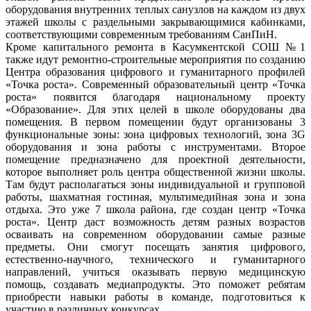
оборудования внутренних теплых санузлов на каждом из двух
этажей школы с раздельными закрывающимися кабинками,
соответствующими современным требованиям СанПиН.
Кроме капитального ремонта в Касумкентской СОШ №1
также идут ремонтно-строительные мероприятия по созданию
Центра образования цифрового и гуманитарного профилей
«Точка роста». Современный образовательный центр «Точка
роста» появится благодаря национальному проекту
«Образование». Для этих целей в школе оборудованы два
помещения. В первом помещении будут организованы 3
функциональные зоны: зона цифровых технологий, зона 3G
оборудования и зона работы с инструментами. Второе
помещение предназначено для проектной деятельности,
которое выполняет роль центра общественной жизни школы.
Там будут располагаться зоны индивидуальной и групповой
работы, шахматная гостиная, мультимедийная зона и зона
отдыха. Это уже 7 школа района, где создан центр «Точка
роста». Центр даст возможность детям разных возрастов
осваивать на современном оборудовании самые разные
предметы. Они смогут посещать занятия цифрового,
естественно-научного, технического и гуманитарного
направлений, учиться оказывать первую медицинскую
помощь, создавать медиапродукты. Это поможет ребятам
приобрести навыки работы в команде, подготовиться к
участию в различных конкурсах.