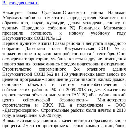
Версия для печати
Накануне Глава Сулейман-Стальского района Нариман
Абдулмуталибов и заместитель председателя Комитета по
образованию, науке, культуре, делам молодежи, спорту и
туризму Народного собрания РД Гамидулах Магомедов
проверили готовность к новому учебному году
Касумкентских СОШ №№ 1,2.
Первым пунктом визита Главы района и депутата Народного
собрания Дагестана стала Касумкентская СОШ №2,
торжественное открытие которой состоится 1 сентября. Они
осмотрели территорию, учебные классы и другие помещения
нового здания, ознакомились с ходом подготовки к открытию.
Строительство современного 2-х этажного здания
Касумкентской СОШ №2 на 150 ученических мест велось по
целевой программе «Повышение устойчивости жилых домов,
основных объектов и систем жизнеобеспечения в
сейсмических районах РФ на 2009-2018 годы». Заказчиком
строительства объекта выступило ГАУ РД «Республиканский
центр сейсмической безопасности» Министерства
строительства и ЖКХ РД, а подрядчиком – ООО
«Дагстройсервис». Строительные работы были начаты в 2018
году, а завершены в 2020 году.
В школе созданы условия для качественного образовательного
процесса. Имеются просторные классные комнаты, пищеблок,