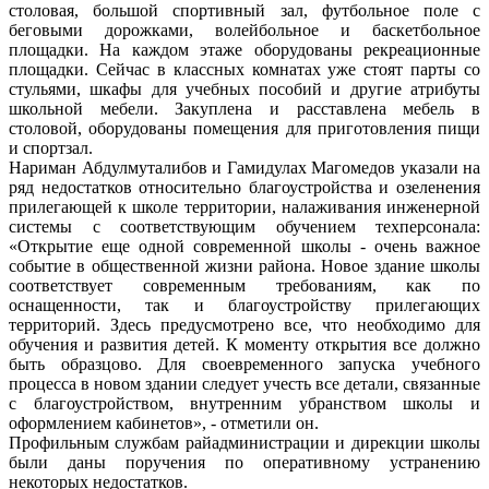
столовая, большой спортивный зал, футбольное поле с
беговыми дорожками, волейбольное и баскетбольное
площадки. На каждом этаже оборудованы рекреационные
площадки. Сейчас в классных комнатах уже стоят парты со
стульями, шкафы для учебных пособий и другие атрибуты
школьной мебели. Закуплена и расставлена мебель в
столовой, оборудованы помещения для приготовления пищи
и спортзал.
Нариман Абдулмуталибов и Гамидулах Магомедов указали на
ряд недостатков относительно благоустройства и озеленения
прилегающей к школе территории, налаживания инженерной
системы с соответствующим обучением техперсонала:
«Открытие еще одной современной школы - очень важное
событие в общественной жизни района. Новое здание школы
соответствует современным требованиям, как по
оснащенности, так и благоустройству прилегающих
территорий. Здесь предусмотрено все, что необходимо для
обучения и развития детей. К моменту открытия все должно
быть образцово. Для своевременного запуска учебного
процесса в новом здании следует учесть все детали, связанные
с благоустройством, внутренним убранством школы и
оформлением кабинетов», - отметили он.
Профильным службам райадминистрации и дирекции школы
были даны поручения по оперативному устранению
некоторых недостатков.