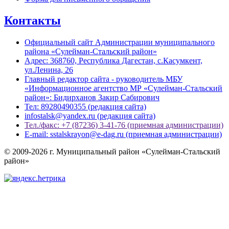
Контакты
Официальный сайт Администрации муниципального
района «Сулейман-Стальский район»
Адрес: 368760, Республика Дагестан, с.Касумкент,
ул.Ленина, 26
Главный редактор сайта - руководитель МБУ
«Информационное агентство МР «Сулейман-Стальский
район»: Бидирханов Закир Сабирович
Тел: 89280490355 (редакция сайта)
infostalsk@yandex.ru (редакция сайта)
Тел./факс: +7 (87236) 3-41-76 (приемная администрации)
E-mail: sstalskrayon@e-dag.ru (приемная администрации)
© 2009-2026 г. Муниципальный район «Сулейман-Стальский
район»