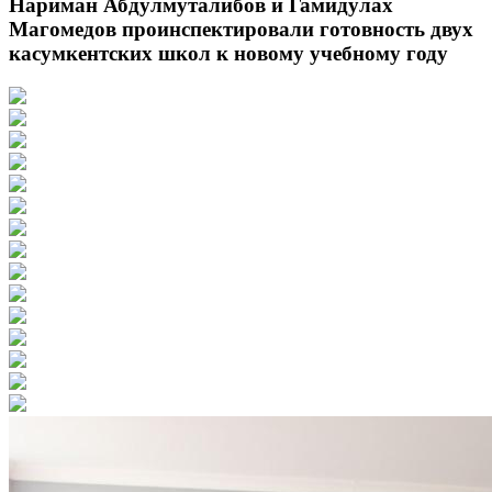
Нариман Абдулмуталибов и Гамидулах
Магомедов проинспектировали готовность двух
касумкентских школ к новому учебному году