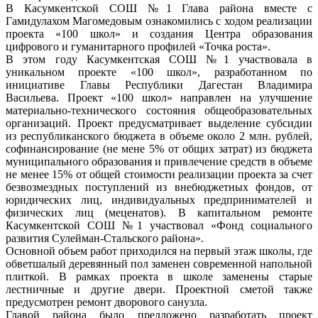
В Касумкентской СОШ №1 Глава района вместе с
Гамидулахом Магомедовым ознакомились с ходом реализации
проекта «100 школ» и создания Центра образования
цифрового и гуманитарного профилей «Точка роста».
В этом году Касумкентская СОШ №1 участвовала в
уникальном проекте «100 школ», разработанном по
инициативе Главы Республики Дагестан Владимира
Васильева. Проект «100 школ» направлен на улучшение
материально-технического состояния общеобразовательных
организаций. Проект предусматривает выделение субсидии
из республиканского бюджета в объеме около 2 млн. рублей,
софинансирование (не мене 5% от общих затрат) из бюджета
муниципального образования и привлечение средств в объеме
не менее 15% от общей стоимости реализации проекта за счет
безвозмездных поступлений из внебюджетных фондов, от
юридических лиц, индивидуальных предпринимателей и
физических лиц (меценатов). В капитальном ремонте
Касумкентской СОШ №1 участвовал «Фонд социального
развития Сулейман-Стальского района».
Основной объем работ приходился на первый этаж школы, где
обветшалый деревянный пол заменен современной напольной
плиткой. В рамках проекта в школе заменены старые
лестничные и другие двери. Проектной сметой также
предусмотрен ремонт дворового санузла.
Главой района было предложено разработать проект