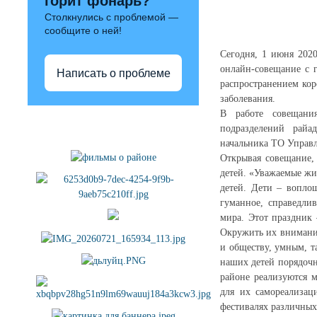
горит фонарь?
Столкнулись с проблемой —
сообщите о ней!
Сегодня, 1 июня 2020
онлайн-совещание с 
Написать о проблеме
распространением ко
заболевания.
В работе совещания
Полезные ссылки
подразделений райа
начальника ТО Управл
Открывая совещание,
детей. «Уважаемые ж
детей. Дети – вопло
гуманное, справедли
мира. Этот праздник 
Окружить их внимание
и обществу, умным, т
наших детей порядочн
районе реализуются м
для их самореализац
фестивалях различных