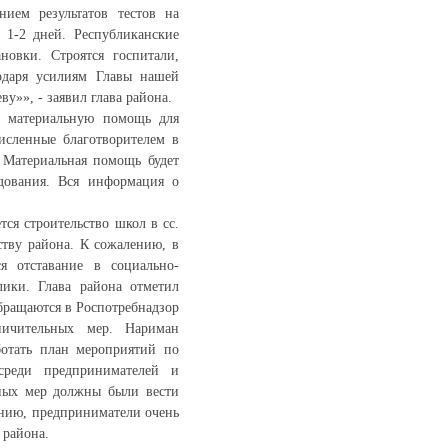
ием результатов тестов на
 1-2 дней. Республиканские
новки. Строятся госпитали,
одаря усилиям Главы нашей
у»», - заявил глава района.
ю материальную помощь для
исленные благотворителем в
 Материальная помощь будет
дования. Вся информация о
ся строительство школ в сс.
ству района. К сожалению, в
я отставание в социально-
лики. Глава района отметил
бращаются в Роспотребнадзор
ничительных мер. Нариман
ботать план мероприятий по
 среди предпринимателей и
ьных мер должны были вести
ению, предприниматели очень
 района.