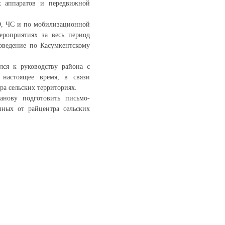
х аппаратов и передвижной
О, ЧС и по мобилизационной
ероприятиях за весь период
оведение по Касумкентскому
лся к руководству района с
 настоящее время, в связи
а сельских территориях.
анову подготовить письмо-
ных от райцентра сельских