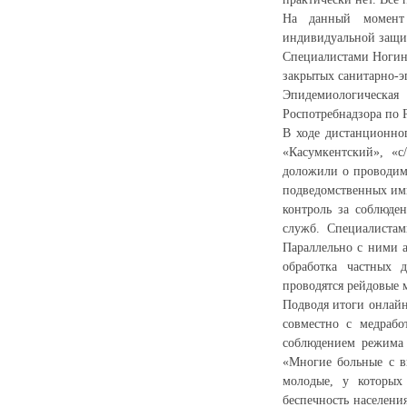
На данный момент 
индивидуальной защи
Специалистами Ногинс
закрытых санитарно-э
Эпидемиологическая
Роспотребнадзора по 
В ходе дистанционно
«Касумкентский», «с
доложили о проводимы
подведомственных ими
контроль за соблюде
служб. Специалистам
Параллельно с ними 
обработка частных 
проводятся рейдовые 
Подводя итоги онлайн
совместно с медраб
соблюдением режима 
«Многие больные с в
молодые, у которых 
беспечность населения