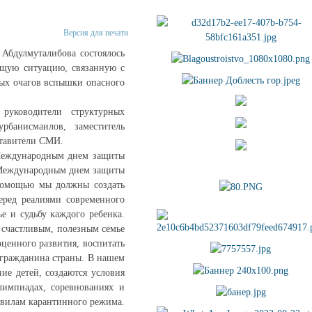
Версия для печати
 Абдулмуталибова состоялось
ущую ситуацию, связанную с
ых очагов вспышки опасного
руководители структурных
рбанисмаилов, заместитель
ставители СМИ.
 Международным днем защиты
– Международным днем защиты
 помощью мы должны создать
еред реалиями современного
е и судьбу каждого ребенка.
 счастливым, полезным семье
ценного развития, воспитать
 гражданина страны. В нашем
ие детей, создаются условия
лимпиадах, соревнованиях и
авилам карантинного режима.