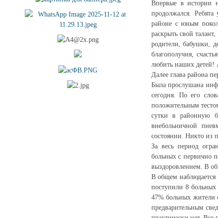
Впервые в истории н
продолжался. Ребята
районе с юным покол
раскрыть свой талант,
родители, бабушки, д
благополучия, счасть
любить наших детей! А
Далее глава района п
Была прослушана инфо
сегодня. По его сло
положительным тестом
сутки в районную б
внебольничной пнев
состоянии. Никто из 
За весь период огра
больных с первично п
выздоровлением. В об
В общем наблюдается 
поступили 8 больных
47% больных жители с
предварительным све
практически нет. Все