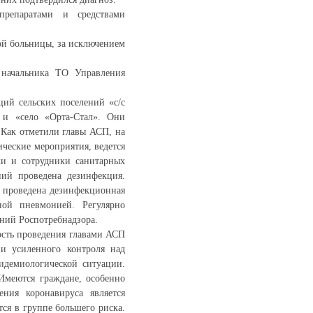
репаратами и средствами
ой больницы, за исключением
 начальника ТО Управления
ций сельских поселений «с/с
» и «село «Орта-Стал». Они
 Как отметили главы АСП, на
ческие мероприятия, ведется
ки и сотрудники санитарных
ний проведена дезинфекция.
 проведена дезинфекционная
ной пневмонией. Регулярно
аний Роспотребнадзора.
ость проведения главами АСП
и усиленного контроля над
идемиологической ситуации.
Имеются граждане, особенно
ния коронавируса является
тся в группе большего риска.