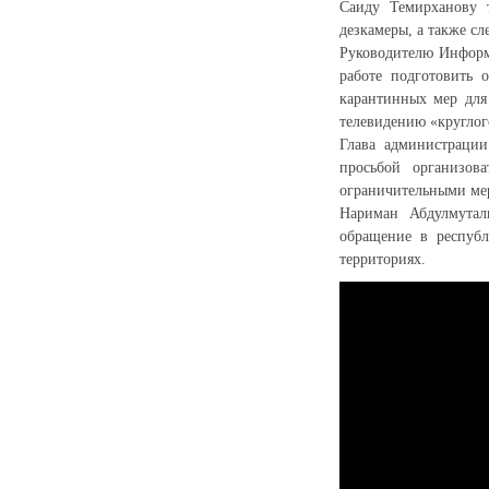
Саиду Темирханову 
дезкамеры, а также сл
Руководителю Информ
работе подготовить 
карантинных мер для
телевидению «круглог
Глава администрации
просьбой организов
ограничительными мер
Нариман Абдулмутал
обращение в респуб
территориях.