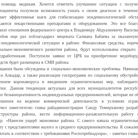
помощь медикам. Хочется отметить улучшение ситуации с получен
 пациенты получили возможность узнать о своем диагнозе в течение
лает эффективные шаги для стабилизации эпидемиологической обста
аются лекарственными препаратами и оборудованием. Это все благ
льтат отношения федерального центра к Владимиру Абдуалиевичу Васильев
ибов еще раз поблагодарил мецената Салмана Бабаева за оказанну
-эпидемиологической ситуации в районе. Финансовые средства, переч
ально-экономического развития района, будут использованы открыто.
едработникам. Поступили заявки от ЦРБ на приобретение медобору
едств будет размещена в СМИ района.
щания были обсуждены и социально-экономические проблемы. Начинает
и Алкадар, а также реализация госпрограмм по социальному обустрой
ением коронавируса и введением ограничительных мер, наблюдаетс
тии. Данная тенденция актуальна для всех муниципалитетов респуб
 и безынициативность индивидуальных предпринимателей, которые не о
ешения на ведение коммерческой деятельности в условиях огра
чил заместителю главы райадминистрации Саиду Темирханову разра
структуры района, вести информационно-разъяснительную работу
ур. «Нанесен ущерб экономике района. С самого начала ограничител
у с представителями малого и среднего предпринимательства. К сожал
ботать в соответствии с требованиями Роспотребнадзора», - заметил глава