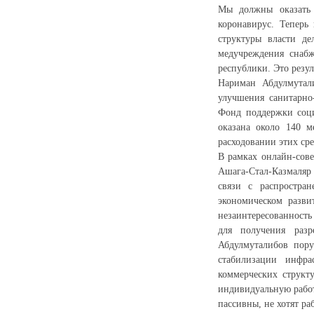
Мы должны оказать 
коронавирус. Теперь
структуры власти де
медучреждения снабж
республики. Это резу
Нариман Абдулмутал
улучшения санитарно
Фонд поддержки соци
оказана около 140 м
расходовании этих ср
В рамках онлайн-сове
Ашага-Стал-Казмаляр 
связи с распростран
экономическом разви
незаинтересованность
для получения разр
Абдулмуталибов пору
стабилизации инфра
коммерческих структ
индивидуальную работ
пассивны, не хотят ра