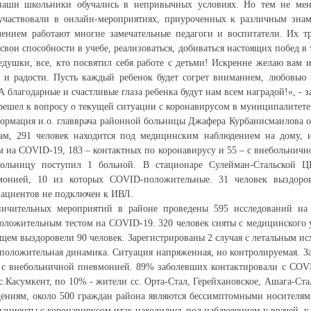
аши школьники обучались в непривычных условиях. Но тем не мене
 участвовали в онлайн-мероприятиях, приуроченных к различным зна
ением работают многие замечательные педагоги и воспитатели. Их т
 свои способности в учебе, реализоваться, добиваться настоящих побед в
едушки, все, кто посвятил себя работе с детьми! Искренне желаю вам 
я и радости. Пусть каждый ребенок будет согрет вниманием, любовью 
 благодарные и счастливые глаза ребенка будут нам всем наградой!», - з
ерешел к вопросу о текущей ситуации с коронавирусом в муниципалитете
рмация и.о. главврача районной больницы Джафера Курбанисмаилова о
вам, 291 человек находится под медицинским наблюдением на дому, 
 на COVID-19, 183 – контактных по коронавирусу и 55 – с внебольничн
ольницу поступил 1 больной. В стационаре Сулейман-Стальской Ц
монией, 10 из которых COVID-положительные. 31 человек выздоро
пациентов не подключен к ИВЛ.
ничительных мероприятий в районе проведены 595 исследований на
оложительным тестом на COVID-19. 320 человек сняты с медицинского у
щем выздоровели 90 человек. Зарегистрированы 2 случая с летальным ис
положительная динамика. Ситуация напряженная, но контролируемая. За
 с внебольничной пневмонией. 89% заболевших контактировали с CO
.Касумкент, по 10% - жители сс. Орта-Стал, Герейхановское, Ашага-Ста
дениям, около 500 граждан района являются бессимптомными носителя
 пациенты с коронавирусом итак находились под наблюдением у врачей, у