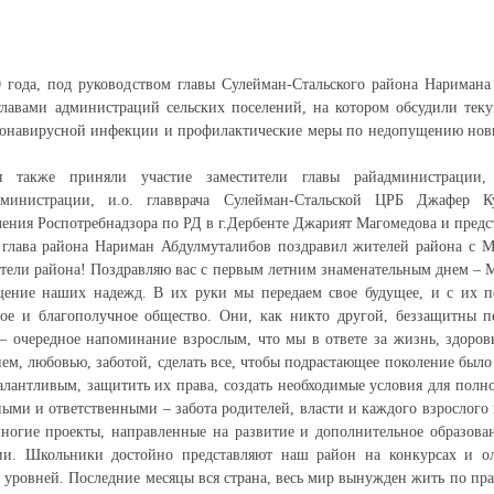
 года, под руководством главы Сулейман-Стальского района Наримана
главами администраций сельских поселений, на котором обсудили тек
ронавирусной инфекции и профилактические меры по недопущению нов
 также приняли участие заместители главы райадминистрации, 
дминистрации, и.о. главврача Сулейман-Стальской ЦРБ Джафер Ку
ения Роспотребнадзора по РД в г.Дербенте Джарият Магомедова и пред
 глава района Нариман Абдулмуталибов поздравил жителей района с
ители района! Поздравляю вас с первым летним знаменательным днем 
щение наших надежд. В их руки мы передаем свое будущее, и с их
вое и благополучное общество. Они, как никто другой, беззащитны п
– очередное напоминание взрослым, что мы в ответе за жизнь, здоровь
м, любовью, заботой, сделать все, чтобы подрастающее поколение было
алантливым, защитить их права, создать необходимые условия для полно
ыми и ответственными – забота родителей, власти и каждого взрослого
ногие проекты, направленные на развитие и дополнительное образован
ии. Школьники достойно представляют наш район на конкурсах и о
 уровней. Последние месяцы вся страна, весь мир вынужден жить по пр