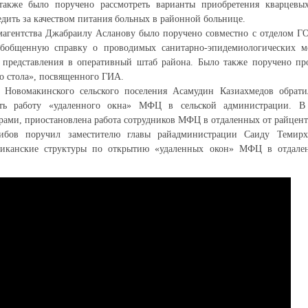
также было поручено рассмотреть варианты приобретения кварцевы
едить за качеством питания больных в районной больнице.
агентства Джабраилу Асланову было поручено совместно с отделом Г
обобщенную справку о проводимых санитарно-эпидемиологических м
 представления в оперативный штаб района. Было также поручено пр
о стола», посвященного ГИА.
 Новомакинского сельского поселения Асамудин Казиахмедов обрати
ать работу «удаленного окна» МФЦ в сельской администрации. В
ами, приостановлена работа сотрудников МФЦ в отдаленных от райцентр
ибов поручил заместителю главы райадминистрации Саиду Темирх
ликанские структуры по открытию «удаленных окон» МФЦ в отдален