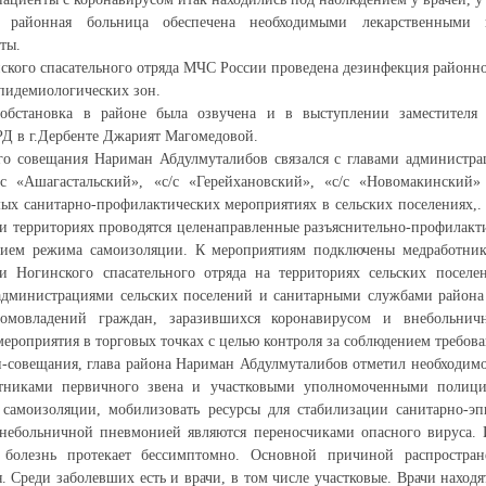
районная больница обеспечена необходимыми лекарственными п
ты.
кого спасательного отряда МЧС России проведена дезинфекция районн
пидемиологических зон.
 обстановка в районе была озвучена и в выступлении заместителя
РД в г.Дербенте Джарият Магомедовой.
го совещания Нариман Абдулмуталибов связался с главами администра
/с «Ашагастальский», «с/с «Герейхановский», «с/с «Новомакинский
х санитарно-профилактических мероприятиях в сельских поселениях,.
 территориях проводятся целенаправленные разъяснительно-профилакти
нием режима самоизоляции. К мероприятиям подключены медработни
и Ногинского спасательного отряда на территориях сельских поселе
администрациями сельских поселений и санитарными службами района
домовладений граждан, заразившихся коронавирусом и внебольнич
мероприятия в торговых точках с целью контроля за соблюдением требов
-совещания, глава района Нариман Абдулмуталибов отметил необходим
отниками первичного звена и участковыми уполномоченными полици
самоизоляции, мобилизовать ресурсы для стабилизации санитарно-эп
небольничной пневмонией являются переносчиками опасного вируса. 
болезнь протекает бессимптомно. Основной причиной распростране
. Среди заболевших есть и врачи, в том числе участковые. Врачи находя