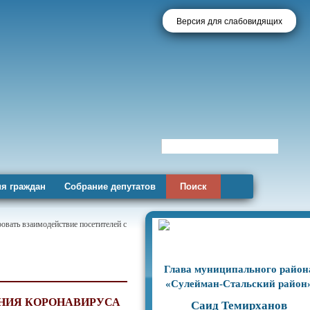
Версия для слабовидящих
я граждан
Собрание депутатов
Поиск
овать взаимодействие посетителей с
Глава муниципального район
«Сулейман-Стальский район
НИЯ КОРОНАВИРУСА
Саид Темирханов