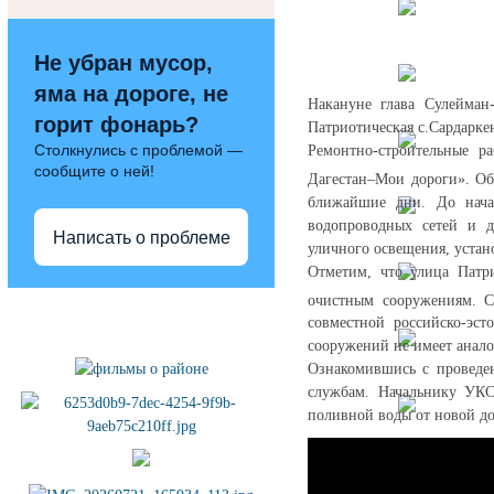
Не убран мусор,
яма на дороге, не
Накануне глава Сулейман
горит фонарь?
Патриотическая с.Сардарк
Столкнулись с проблемой —
Ремонтно-строительные р
сообщите о ней!
Дагестан–Мои дороги». Об
ближайшие дни. До начал
водопроводных сетей и 
Написать о проблеме
уличного освещения, устан
Отметим, что улица Патри
очистным сооружениям. С
Полезные ссылки
совместной российско-эст
сооружений не имеет анало
Ознакомившись с проведен
службам. Начальнику УКС
поливной воды от новой до