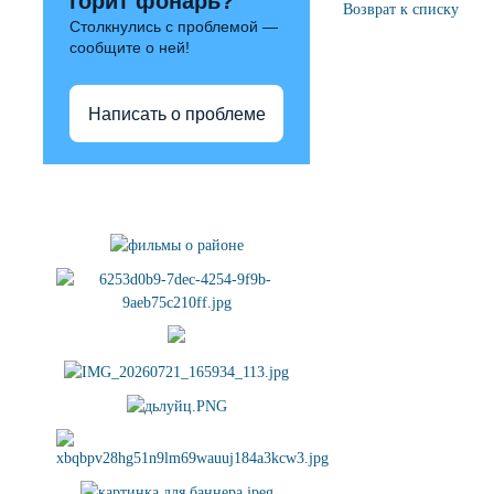
горит фонарь?
Возврат к списку
Столкнулись с проблемой —
сообщите о ней!
Написать о проблеме
Полезные ссылки