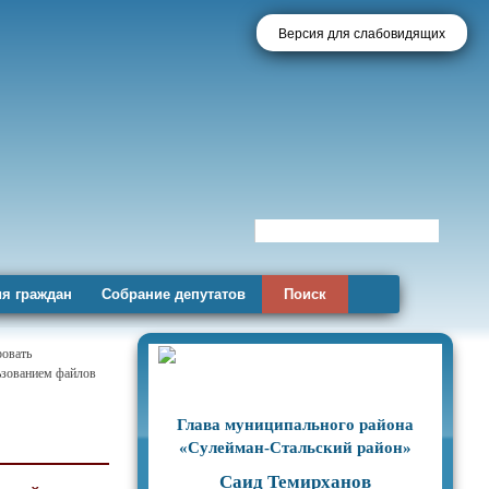
Версия для слабовидящих
я граждан
Собрание депутатов
Поиск
ровать
льзованием файлов
Глава муниципального района
«Сулейман-Стальский район»
Саид Темирханов