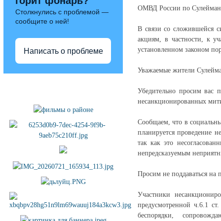
горит фонарь?
ОМВД России по Сулейман
Столкнулись с проблемой —
сообщите о ней!
В связи со сложившейся с
акциям, в частности, к у
установленном законом пор
Написать о проблеме
Уважаемые жители Сулейма
Полезные ссылки
Убедительно просим вас п
несанкционированных мити
Сообщаем, что в социальн
планируется проведение не
так как это несогласован
непредсказуемым неприятн
Просим не поддаваться на 
Участники несанкциониро
предусмотренной ч.6.1 ст
беспорядки, сопровожд