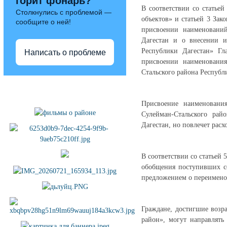
горит фонарь?
В соответствии со статье
Столкнулись с проблемой —
объектов» и статьей 3 Зак
сообщите о ней!
присвоении наименований
Дагестан и о внесении и
Республики Дагестан» Гл
Написать о проблеме
присвоении наименовани
Стальского района Республ
Полезные ссылки
Присвоение наименовани
Сулейман-Стальского рай
Дагестан, но повлечет расх
В соответствии со статьей
обобщения поступивших со
предложением о переимено
Граждане, достигшие возр
район», могут направлять