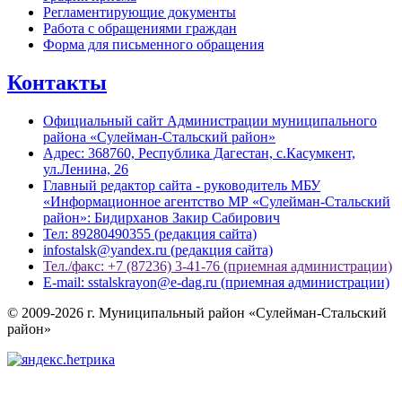
Регламентирующие документы
Работа с обращениями граждан
Форма для письменного обращения
Контакты
Официальный сайт Администрации муниципального
района «Сулейман-Стальский район»
Адрес: 368760, Республика Дагестан, с.Касумкент,
ул.Ленина, 26
Главный редактор сайта - руководитель МБУ
«Информационное агентство МР «Сулейман-Стальский
район»: Бидирханов Закир Сабирович
Тел: 89280490355 (редакция сайта)
infostalsk@yandex.ru (редакция сайта)
Тел./факс: +7 (87236) 3-41-76 (приемная администрации)
E-mail: sstalskrayon@e-dag.ru (приемная администрации)
© 2009-2026 г. Муниципальный район «Сулейман-Стальский
район»