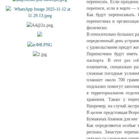
переписать. Если праздник
переписи, если в марте — з
Как будут переписывать. 
переписчика и организаци
физически.
В относительно больших р
определенный день устраив
с удовольствием придут жи
Переписчики будут иметь
паспорта. В этот раз с
планшетов, специально ра
сложные погодные условия
планшет около 700 грамм
подсказки помогут заполня
в территориальном отделе
хранения. Также у переп
Например, на случай экстр
В целом предстоящая Всер
Бумажных бланков для нее 
Как определяются особые 
региона. Зачастую перепи
связано со сложными прир