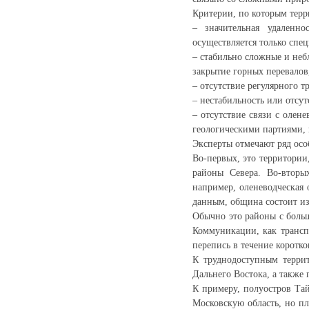
Критерии, по которым терр
– значительная удаленн
осуществляется только спе
– стабильно сложные и неб
закрытие горных перевалов,
– отсутствие регулярного 
– нестабильность или отсу
– отсутствие связи с оле
геологическими партиями,
Эксперты отмечают ряд осо
Во-первых, это территории
районы Севера. Во-вторы
например, оленеводческая
данным, община состоит из
Обычно это районы с боль
Коммуникации, как транспо
перепись в течение коротк
К труднодоступным террит
Дальнего Востока, а также
К примеру, полуостров Та
Московскую область, но пл