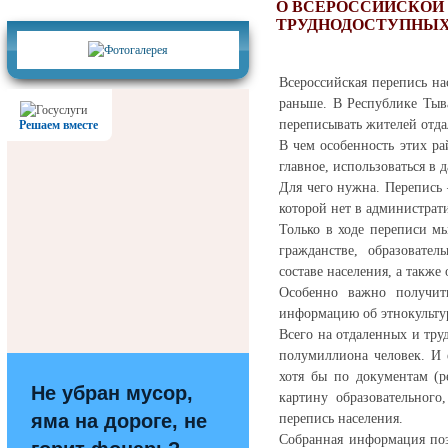
Фотогалерея
О ВСЕРОССИЙСКОЙ
ТРУДНОДОСТУПНЫХ
Всероссийская перепись на
раньше. В Республике Тыва
переписывать жителей отд
Решаем вместе
В чем особенность этих ра
главное, использоваться в
Для чего нужна. Перепись
которой нет в администрат
Только в ходе переписи м
гражданстве, образовате
составе населения, а такж
Особенно важно получит
информацию об этнокульту
Всего на отдаленных и тру
полумиллиона человек. И 
хотя бы по документам (ре
Не убран мусор,
картину образовательного
яма на дороге, не
перепись населения.
Собранная информация поз