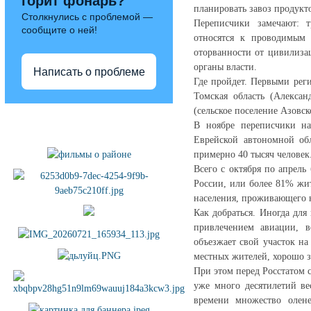
горит фонарь?
планировать завоз продукто
Столкнулись с проблемой —
Переписчики замечают: 
сообщите о ней!
относятся к проводимым 
оторванности от цивилиза
органы власти.
Написать о проблеме
Где пройдет. Первыми реги
Томская область (Алекса
(сельское поселение Азовск
Полезные ссылки
В ноябре переписчики на
Еврейской автономной обл
примерно 40 тысяч человек
Всего с октября по апрель
России, или более 81% жи
населения, проживающего н
Как добраться. Иногда для
привлечением авиации, в
объезжает свой участок н
местных жителей, хорошо 
При этом перед Росстатом 
уже много десятилетий ве
времени множество олен