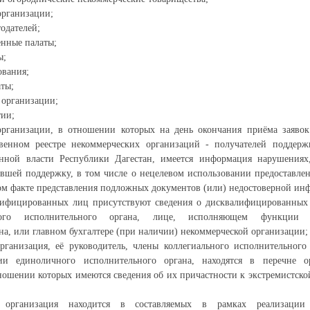
организации;
одателей;
нные палаты;
ы;
ования;
аты;
 организации;
тии;
организации, в отношении которых на день окончания приёма заявок
твенном реестре некоммерческих организаций - получателей поддерж
енной власти Республики Дагестан, имеется информация нарушения
вшей поддержку, в том числе о нецелевом использовании предоставлен
ом факте представления подложных документов (или) недостоверной ин
алифицированных лиц присутствуют сведения о дисквалифицированных 
ного исполнительного органа, лице, исполняющем функции е
на, или главном бухгалтере (при наличии) некоммерческой организации;
рганизация, её руководитель, члены коллегиального исполнительного 
и единоличного исполнительного органа, находятся в перечне о
ношении которых имеются сведения об их причастности к экстремистско
я организация находится в составляемых в рамках реализации