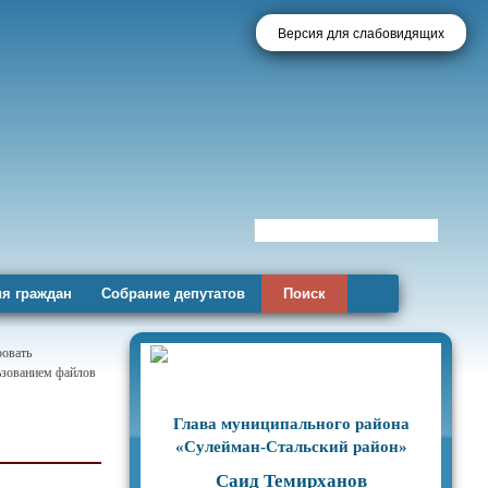
Версия для слабовидящих
я граждан
Собрание депутатов
Поиск
ровать
льзованием файлов
Глава муниципального района
«Сулейман-Стальский район»
Саид Темирханов