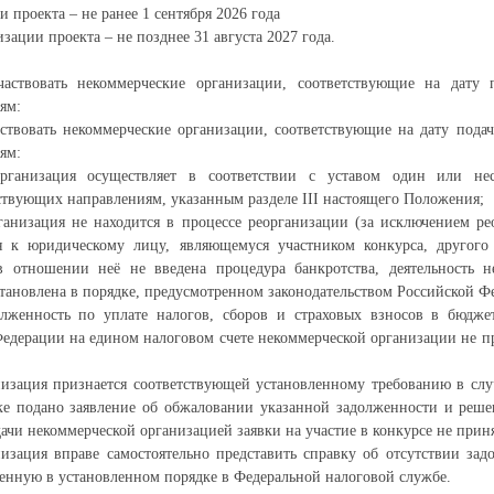
и проекта – не ранее 1 сентября 2026 года
зации проекта – не позднее 31 августа 2027 года.
аствовать некоммерческие организации, соответствующие на дату 
ям:
ствовать некоммерческие организации, соответствующие на дату подач
ям:
организация осуществляет в соответствии с уставом один или не
тствующих направлениям, указанным разделе III настоящего Положения;
ганизация не находится в процессе реорганизации (за исключением ре
 к юридическому лицу, являющемуся участником конкурса, другого
в отношении неё не введена процедура банкротства, деятельность н
тановлена в порядке, предусмотренном законодательством Российской Ф
олженность по уплате налогов, сборов и страховых взносов в бюдж
едерации на едином налоговом счете некоммерческой организации не п
изация признается соответствующей установленному требованию в случ
ке подано заявление об обжаловании указанной задолженности и реше
ачи некоммерческой организацией заявки на участие в конкурсе не прин
изация вправе самостоятельно представить справку об отсутствии зад
ченную в установленном порядке в Федеральной налоговой службе.