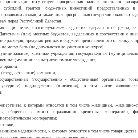
й организации отсутствует просроченная задолженность по возвр
н субсидий, грантов, бюджетных инвестиций, предоставленных в
 правовыми актами, а также иная просроченная (неурегулированная) за
вам перед Республикой Дагестан;
ганизация не является получателем средств из федерального бюджета, ре
Дагестан и (или) местных бюджетов, выделенных в соответствии с ин
ние расходов, предусмотренных в бюджете представленного на конкурс п
не могут быть (не допускаются до участия в конкурсе):
(муниципальные) казенные учреждения; государственные (муниципальн
твенные (муниципальные) автономные учреждения;
орпорации;
 (государственные) компании;
сударственные (государственно - общественные) организации (объ
труктурные) подразделения (отделения), в том числе являющиес
и;
кооперативы, к которым относятся в том числе жилищные, жилищно-с
вы, общества взаимного страхования, кредитные кооперативы, фо
 потребительские кооперативы;
ративов;
твенников недвижимости, к которым относятся в том числе товарищества
 и огороднические некоммерческие товарищества;