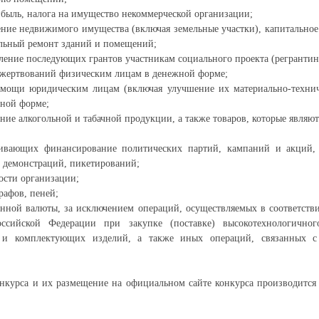
ибыль, налога на имущество некоммерческой организации;
ение недвижимого имущества (включая земельные участки), капитальное
альный ремонт зданий и помещений;
вление последующих грантов участникам социального проекта (регрантин
ожертвований физическим лицам в денежной форме;
омощи юридическим лицам (включая улучшение их материально-технич
ьной форме;
ение алкогольной и табачной продукции, а также товаров, которые являю
ривающих финансирование политических партий, кампаний и акций,
 демонстраций, пикетирований;
ости организации;
рафов, пеней;
анной валюты, за исключением операций, осуществляемых в соответств
Российской Федерации при закупке (поставке) высокотехнологично
я и комплектующих изделий, а также иных операций, связанных с
нкурса и их размещение на официальном сайте конкурса производится 