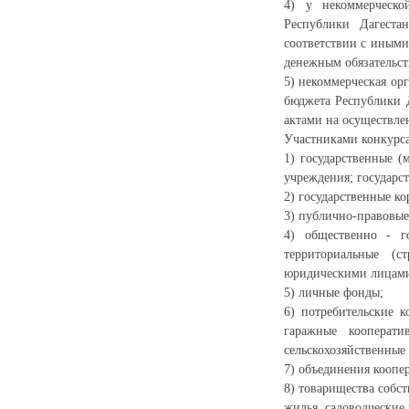
4) у некоммерческо
Республики Дагеста
соответствии с иными
денежным обязательст
5) некоммерческая ор
бюджета Республики 
актами на осуществле
Участниками конкурса 
1) государственные 
учреждения; государс
2) государственные к
3) публично-правовые
4) общественно - го
территориальные (с
юридическими лицам
5) личные фонды;
6) потребительские 
гаражные кооперати
сельскохозяйственные
7) объединения коопе
8) товарищества собс
жилья, садоводческие