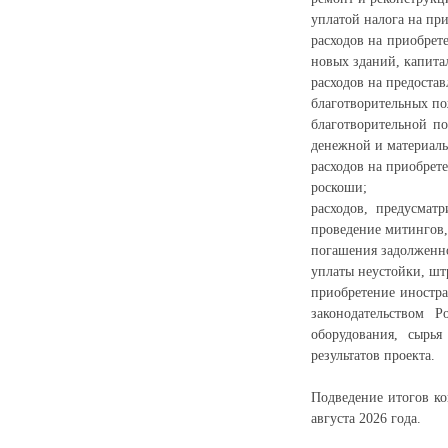
уплатой налога на пр
расходов на приобрет
новых зданий, капит
расходов на предоста
благотворительных п
благотворительной п
денежной и материал
расходов на приобрет
роскоши;
расходов, предусмат
проведение митингов,
погашения задолженн
уплаты неустойки, шт
приобретение иностр
законодательством 
оборудования, сырь
результатов проекта.
Подведение итогов ко
августа 2026 года.