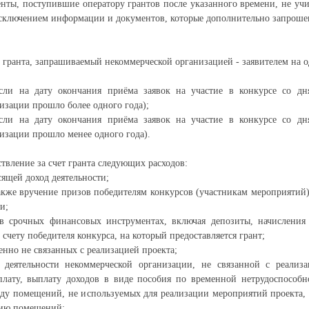
ты, поступившие оператору грантов после указанного времени, не учи
исключением информации и документов, которые дополнительно запроше
гранта, запрашиваемый некоммерческой организацией - заявителем на о
сли на дату окончания приёма заявок на участие в конкурсе со дн
изации прошло более одного года);
сли на дату окончания приёма заявок на участие в конкурсе со дн
изации прошло менее одного года).
твление за счет гранта следующих расходов:
ящей доход деятельности;
акже вручение призов победителям конкурсов (участникам мероприятий
и;
в срочных финансовых инструментах, включая депозиты, начисления
 счету победителя конкурса, на который предоставляется грант;
енно не связанных с реализацией проекта;
 деятельности некоммерческой организации, не связанной с реализа
плату, выплату доходов в виде пособия по временной нетрудоспособн
нду помещений, не используемых для реализации мероприятий проекта,
цию помещений;