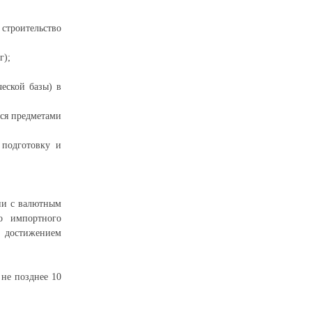
 строительство
г);
еской базы) в
тся предметами
 подготовку и
ии с валютным
го импортного
 достижением
не позднее 10