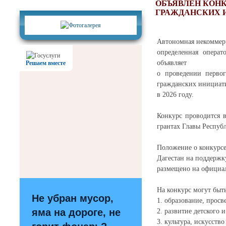
Фотогалерея
ОБЪЯВЛЕН КОНК
ГРАЖДАНСКИХ 
Автономная некоммер
определенная опера
объявляет
Решаем вместе
о проведении первог
гражданских инициат
в 2026 году.
Конкурс проводится 
грантах Главы Респуб
Положение о конкурс
Дагестан на поддержк
размещено на официал
На конкурс могут быт
Не убран мусор,
1. образование, просв
яма на дороге, не
2. развитие детского
3. культура, искусств