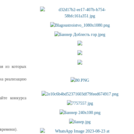
ая из которых
 на реализацию
айте конкурса
 времени).