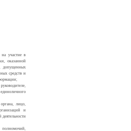
 на участие в
ки, оказанной
х, допущенных
ных средств и
формации;
руководителе,
диноличного
органа, лицо,
рганизаций и
й деятельности
 полномочий,