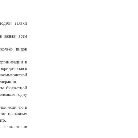
подачи заявки
и заявки всем
сколько видов
организации в
 юридического
екоммерческой
едерации;
еты бюджетной
ревышает одну
ае, если ею в
ние по такому
ято.
олженности по