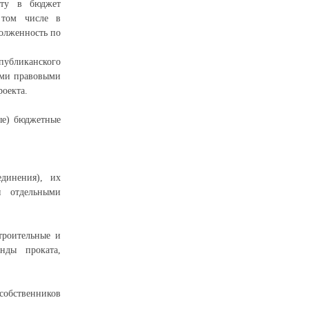
ату в бюджет
 том числе в
долженность по
спубликанского
ыми правовыми
роекта.
ые) бюджетные
единения), их
я отдельными
троительные и
нды проката,
 собственников