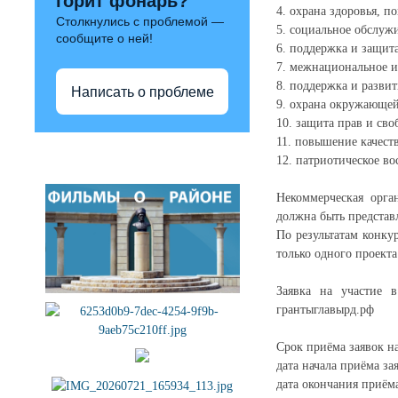
горит фонарь?
4. охрана здоровья, п
Столкнулись с проблемой —
5. социальное обслуж
сообщите о ней!
6. поддержка и защита
7. межнациональное и
8. поддержка и разви
Написать о проблеме
9. охрана окружающей
10. защита прав и сво
11. повышение качест
Полезные ссылки
12. патриотическое в
Некоммерческая орга
должна быть представ
По результатам конку
только одного проекта
Заявка на участие 
грантыглавырд.рф
Срок приёма заявок на
дата начала приёма зая
дата окончания приёма