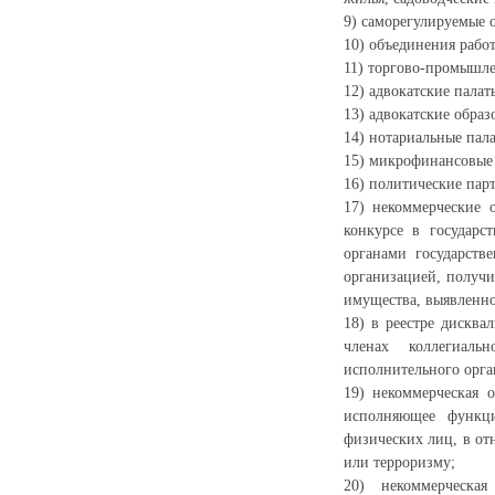
9) саморегулируемые 
10) объединения работ
11) торгово-промышле
12) адвокатские палат
13) адвокатские образ
14) нотариальные пал
15) микрофинансовые
16) политические пар
17) некоммерческие 
конкурсе в государс
органами государств
организацией, получи
имущества, выявленн
18) в реестре дискв
членах коллегиаль
исполнительного орга
19) некоммерческая о
исполняющее функци
физических лиц, в от
или терроризму;
20) некоммерческа