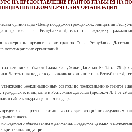
УРС НА ПРЕДОСТАВЛЕНИЕ ГРАНТОВ ГЛАВЫ РД НА П
ИНИЦИАТИВ НЕКОММЕРЧЕСКИХ ОРГАНИЗАЦИЙ
ческая организация «Центр поддержки гражданских инициатив Республи
тором грантов Главы Республики Дагестан на поддержку гражданск
о конкурса на предоставление грантов Главы Республики Дагестан
ив некоммерческих организаций
в соответствии с Указом Главы Республики Дагестан № 15 от 29 февра
лики Дагестан на поддержку гражданских инициатив в Республике Дагес
е утверждено Координационным советом по предоставлению грантов Гла
у гражданских инициатив в Республике Дагестан (протокол № 1 от 29 апр
ьном сайте конкурса грантыглавырд.рф
ь представлены проекты некоммерческих организаций по следующим нап
ещение и наука;
 и молодежного общественного движения, поддержка детских и молодёж
о и креативные индустрии;