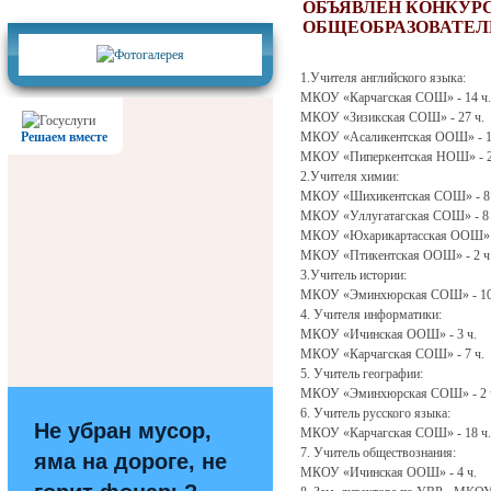
Фотогалерея
ОБЪЯВЛЕН КОНКУР
ОБЩЕОБРАЗОВАТЕЛ
1.Учителя английского языка:
МКОУ «Карчагская СОШ» - 14 ч.
МКОУ «Зизикская СОШ» - 27 ч.
Решаем вместе
МКОУ «Асаликентская ООШ» - 1
МКОУ «Пиперкентская НОШ» - 2
2.Учителя химии:
МКОУ «Шихикентская СОШ» - 8 
МКОУ «Уллугатагская СОШ» - 8 
МКОУ «Юхарикартасская ООШ» -
МКОУ «Птикентская ООШ» - 2 ч
3.Учитель истории:
МКОУ «Эминхюрская СОШ» - 10
4. Учителя информатики:
МКОУ «Ичинская ООШ» - 3 ч.
МКОУ «Карчагская СОШ» - 7 ч.
5. Учитель географии:
МКОУ «Эминхюрская СОШ» - 2 
6. Учитель русского языка:
Не убран мусор,
МКОУ «Карчагская СОШ» - 18 ч.
7. Учитель обществознания:
яма на дороге, не
МКОУ «Ичинская ООШ» - 4 ч.