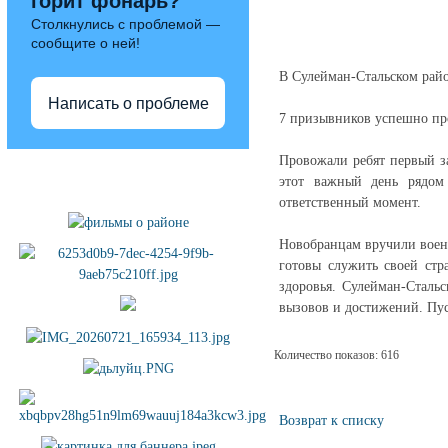
горит фонарь?
Столкнулись с проблемой —
сообщите о ней!
В Сулейман-Стальском райо
Написать о проблеме
7 призывников успешно про
Провожали ребят первый з
Полезные ссылки
этот важный день рядом
ответственный момент.
Новобранцам вручили воен
готовы служить своей стр
здоровья. Сулейман-Сталь
вызовов и достижений. Пус
Количество показов: 616
Возврат к списку