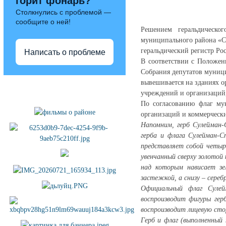
горит фонарь?
Столкнулись с проблемой —
сообщите о ней!
Решением геральдическо
муниципального района «С
геральдический регистр Ро
Написать о проблеме
В соответствии с Положен
Собрания депутатов муниц
вывешивается на зданиях 
Полезные ссылки
учреждений и организаций
По согласованию флаг му
организаций и коммерчески
Напомним, герб Сулейман-
герба и флага Сулейман-С
представляет собой четыр
увенчанный сверху золотой
над которым нависает зел
застежкой, а снизу – сереб
Официальный флаг Сулейм
воспроизводит фигуры гер
воспроизводит лицевую сто
Герб и флаг (выполненный 