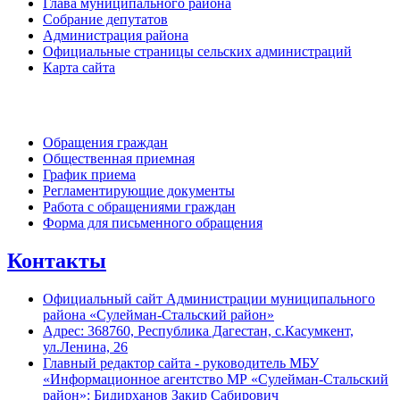
Глава муниципального района
Собрание депутатов
Администрация района
Официальные страницы сельских администраций
Карта сайта
Обратная связь
Обращения граждан
Общественная приемная
График приема
Регламентирующие документы
Работа с обращениями граждан
Форма для письменного обращения
Контакты
Официальный сайт Администрации муниципального
района «Сулейман-Стальский район»
Адрес: 368760, Республика Дагестан, с.Касумкент,
ул.Ленина, 26
Главный редактор сайта - руководитель МБУ
«Информационное агентство МР «Сулейман-Стальский
район»: Бидирханов Закир Сабирович