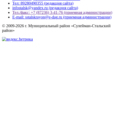
Тел: 89280490355 (редакция сайта)
infostalsk@yandex.ru (редакция сайта)
Тел./факс: +7 (87236) 3-41-76 (приемная администрации)
E-mail: sstalskrayon@e-dag.ru (приемная администрации)
© 2009-2026 г. Муниципальный район «Сулейман-Стальский
район»