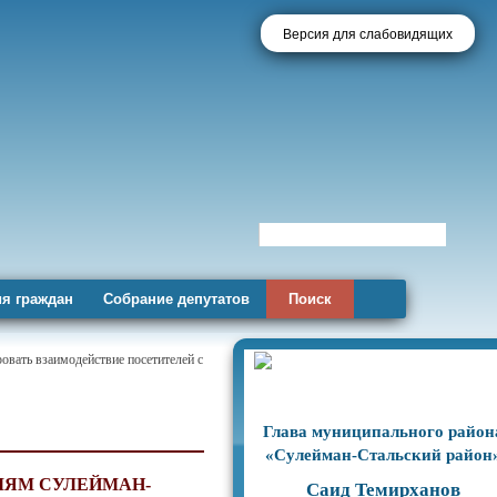
Версия для слабовидящих
я граждан
Собрание депутатов
Поиск
овать взаимодействие посетителей с
Глава муниципального район
«Сулейман-Стальский район
ЛЯМ СУЛЕЙМАН-
Саид Темирханов