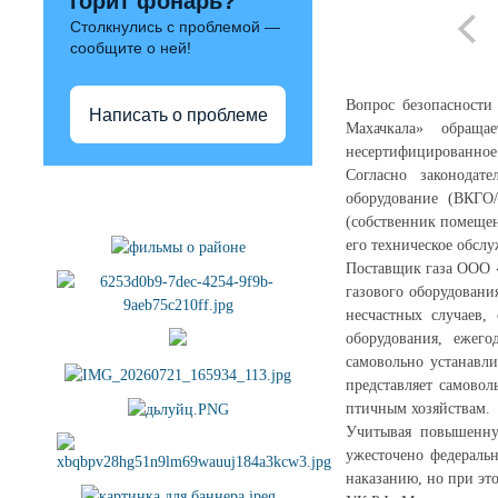
горит фонарь?
Столкнулись с проблемой —
сообщите о ней!
Вопрос безопасности
Написать о проблеме
Махачкала» обраща
несертифицированное 
Согласно законодат
Полезные ссылки
оборудование (ВКГО/
(собственник помещен
его техническое обсл
Поставщик газа ООО «
газового оборудовани
несчастных случаев,
оборудования, ежег
самовольно устанавл
представляет самовол
птичным хозяйствам.
Учитывая повышенную
ужесточено федераль
наказанию, но при это