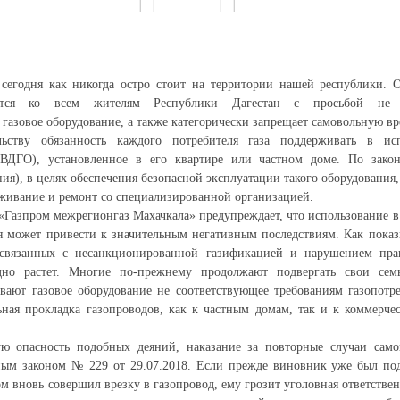
 сегодня как никогда остро стоит на территории нашей республики.
ется ко всем жителям Республики Дагестан с просьбой не ис
газовое оборудование, а также категорически запрещает самовольную вр
ельству обязанность каждого потребителя газа поддерживать в ис
ВДГО), установленное в его квартире или частном доме. По закон
ия), в целях обеспечения безопасной эксплуатации такого оборудования,
уживание и ремонт со специализированной организацией.
Газпром межрегионгаз Махачкала» предупреждает, что использование 
я может привести к значительным негативным последствиям. Как показы
 связанных с несанкционированной газификацией и нарушением пра
одно растет. Многие по-прежнему продолжают подвергать свои сем
ивают газовое оборудование не соответствующее требованиям газопот
ьная прокладка газопроводов, как к частным домам, так и к коммерч
 опасность подобных деяний, наказание за повторные случаи само
ным законом № 229 от 29.07.2018. Если прежде виновник уже был по
м вновь совершил врезку в газопровод, ему грозит уголовная ответственн