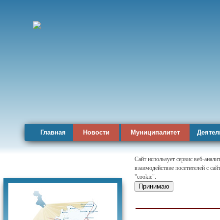
Главная
Новости
Муниципалитет
Деятел
Сайт использует сервис веб-анал
взаимодействие посетителей с сай
Карта района
"cookie".
Принимаю