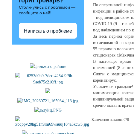
горит фонарь?
По оперативной инфор
Столкнулись с проблемой —
инфекции в районе с
сообщите о ней!
- под медицинским на
COVID-19 (9 – с внеб
под наблюдением по 
Написать о проблеме
За весь период огра
исследований на коро
55 первично положител
Полезные ссылки
стационарах г.Махачка
В настоящее время 
пневмонией (8 из ни
Сняты с медицинског
коронавирус.
Уважаемые граждане!
минимизации контак
индивидуальной защит
срочно вызвать врача 
Количество показов: 670