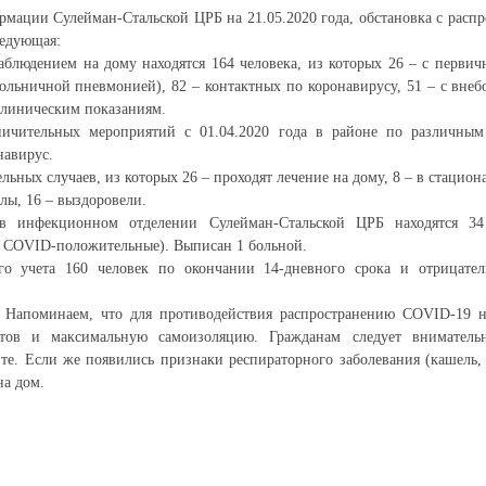
мации Сулейман-Стальской ЦРБ на 21.05.2020 года, обстановка с расп
ледующая:
блюдением на дому находятся 164 человека, из которых 26 – с перви
ольничной пневмонией), 82 – контактных по коронавирусу, 51 – с вне
клиническим показаниям.
ничительных мероприятий с 01.04.2020 года в районе по различны
навирус.
ьных случаев, из которых 26 – проходят лечение на дому, 8 – в стацион
лы, 16 – выздоровели.
в инфекционном отделении Сулейман-Стальской ЦРБ находятся 34
х COVID-положительные). Выписан 1 больной.
о учета 160 человек по окончании 14-дневного срока и отрицател
 Напоминаем, что для противодействия распространению COVID-19 
тов и максимальную самоизоляцию. Гражданам следует вниматель
е. Если же появились признаки респираторного заболевания (кашель, 
на дом.