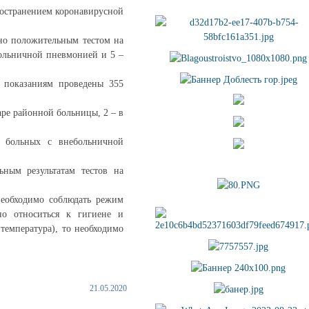
ространением коронавирусной
чно положительным тестом на
больничной пневмонией и 5 –
м показаниям проведены 355
аре районной больницы, 2 – в
 больных с внебольничной
ьным результатам тестов на
необходимо соблюдать режим
но относиться к гигиене и
температура), то необходимо
21.05.2020