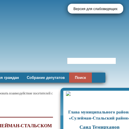
Версия для слабовидящих
я граждан
Собрание депутатов
Поиск
овать взаимодействие посетителей с
Глава муниципального район
«Сулейман-Стальский район
УЛЕЙМАН-СТАЛЬСКОМ
Саид Темирханов