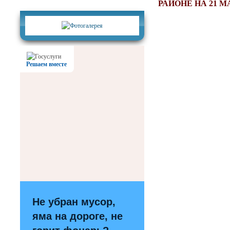
Фотогалерея
РАЙОНЕ НА 21 М
Решаем вместе
Не убран мусор,
яма на дороге, не