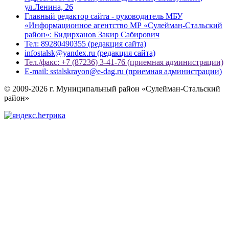
ул.Ленина, 26
Главный редактор сайта - руководитель МБУ
«Информационное агентство МР «Сулейман-Стальский
район»: Бидирханов Закир Сабирович
Тел: 89280490355 (редакция сайта)
infostalsk@yandex.ru (редакция сайта)
Тел./факс: +7 (87236) 3-41-76 (приемная администрации)
E-mail: sstalskrayon@e-dag.ru (приемная администрации)
© 2009-2026 г. Муниципальный район «Сулейман-Стальский
район»