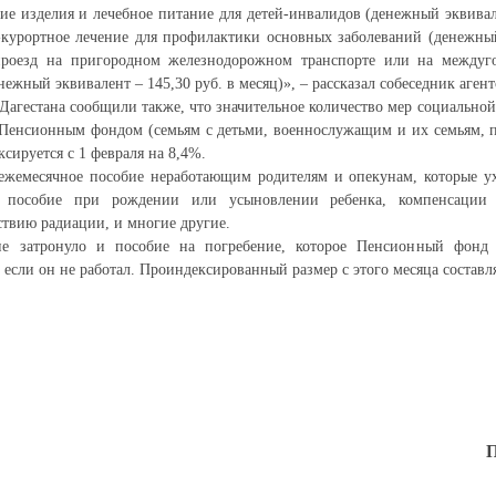
ие изделия и лечебное питание для детей-инвалидов (денежный эквивале
-курортное лечение для профилактики основных заболеваний (денежный
проезд на пригородном железнодорожном транспорте или на междуг
нежный эквивалент – 145,30 руб. в месяц)», – рассказал собеседник агент
агестана сообщили также, что значительное количество мер социально
а Пенсионным фондом (семьям с детьми, военнослужащим и их семьям, 
сируется с 1 февраля на 8,4%.
 ежемесячное пособие неработающим родителям и опекунам, которые у
е пособие при рождении или усыновлении ребенка, компенсации
твию радиации, и многие другие.
ие затронуло и пособие на погребение, которое Пенсионный фонд 
если он не работал. Проиндексированный размер с этого месяца составля
П