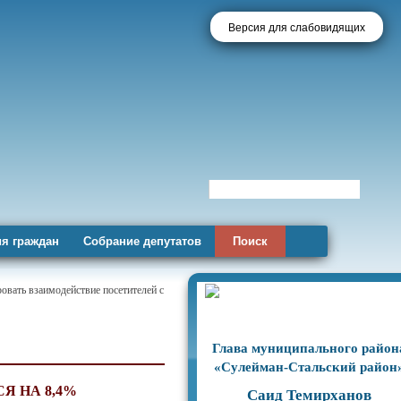
Версия для слабовидящих
я граждан
Собрание депутатов
Поиск
овать взаимодействие посетителей с
Глава муниципального район
«Сулейман-Стальский район
Я НА 8,4%
Саид Темирханов