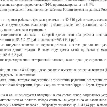
ержки, которые предоставляет ПФР, проиндексированы на 8,4%.
ации утвержден постановлением кабмина России исходя из данных Рос
на первого ребенка с февраля увеличен на 40 646 руб. и теперь составл
ьям с двумя детьми, если второй ребенок рожден или усыновлен до 2
зу не использовали сертификат.
материнского капитала, – который дается, если оба ребенка появили
ксации на 53 712,27 руб. и составляет 693 144,1 руб..
рые получили капитал на первого ребенка, а затем родили или ус
ивается дополнительно. В этом году сумма такой прибавки к мате
 168 616,2 руб.
 не израсходовавших материнский капитал, также проиндексированы с 
общили, что на 8,4% проиндексирована ежемесячная денежная выплата (
 федеральных льготников.
раны, лица, которые подверглись воздействию радиации вследствие т
оссийской Федерации, Герои Социалистического Труда и Герои Труда Р
на 8,4% индексируется входящий в его состав набор социальных услу
тказавшиеся от полного набора социальных услуг либо от какой-либо
рму. Стоимость набора с 1 февраля увеличилась до 1 313,44 руб. в меся