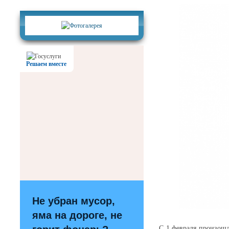
Фотогалерея
Решаем вместе
Не убран мусор,
яма на дороге, не
С 1 февраля произошл