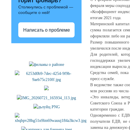
горит фонарь?
февраля меры соцподд
Столкнулись с проблемой —
«Коэффициент индекс
сообщите о ней!
итогам 2021 года.
Материнский капитал 
Написать о проблеме
сумма полагается сем
оформляли либо ни ра
Размер повышенного 
увеличился после инде
Полезные ссылки
Для родителей, кото
господдержки увелич
индексации выросла до
Средства семей, пока
пресс-службе.
В ведомстве также со
млн россиян из числа
«Это инвалиды, вете
Советского Союза и Р
категории граждан.
Одновременно с ЕДВ 
получатели ЕДВ, не о
замены на денежную фо