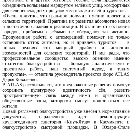
объединить кольцевым маршрутом зелёных улиц, комфортных
для велопешеходных прогулок местных жителей и туристов.
«Очень приятно, что гран-при получил именно проект для
сельских территорий. Практика их развития абсолютно новая
и достаточно сложная в реализации. В отличие от состояния
городов, проблемы с сёлами не обсуждают так активно.
Продуманная работа с агломерацией поможет не только
остановить отток жителей, но и привлечь туристов — в
новых реалиях это мощный драйвер и источник
возможностей для сельских территорий. И мы рады, что
профессиональное сообщество высоко оценило именно
стратегию благоустройства — большую аналитическую и
проектную работу, наш системный подход к таким
продуктам», — отметила руководитель проектов бюро ATLAS
Дарья Коваленко.
В ATLAS рассчитывают, что предложенные решения помогут
сохранить культурную идентичность сёл, развить
пространственную связь между ними и организовать
общественные зоны, которыми смогут пользоваться все
жители.
Новый регламент благоустройства уже внесен в нормативные
документы, параллельно идет реконструкция
круглогодичного санатория «Кпул-Ятар» в Касумкенте и
благоустройство смотровой площадки. В Юхари-Стале