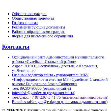
Обратная связь
Обращения граждан
Общественная приемная
График приема
Регламентирующие документы
Работа с обращениями граждан
Форма для письменного обращения
Контакты
Официальный сайт Администрации муниципального
района «Сулейман-Стальский район»
Адрес: 368760, Республика Дагестан, с.Касумкент,
ул.Ленина, 26
Главный редактор сайта - руководитель МБУ
«Информационное агентство МР «Сулейман-Стальский
район»: Бидирханов Закир Сабирович
Тел: 89280490355 (редакция сайта)
infostalsk@yandex.ru (редакция сайта)
Тел./факс: +7 (87236) 3-41-76 (приемная администрации)
E-mail: sstalskrayon@e-dag.ru (приемная администрации)
© 2009-2026 г. Муниципальный район «Сулейман-Стальский