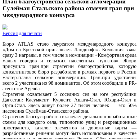
План благоустройства сельской агломерации
Сулейман-Стальского района отмечен гран-при
международного конкурса
Версия для печати
Бюро ATLAS стало лауреатом международного конкурса
«Дом на Брестской приглашает: Ландшафт». Компания взяла
сразу 3 награды, в том числе в номинации «Комфортная среда
малых городов и сельских населенных пунктов». Жюри
присудило гран-при стратегии благоустройства, которую
консалтинговое бюро разработало в рамках первого в России
мастер-плана сельской агломерации. Гран-при удостоены
всего 2 участника из 98 номинантов. Об этом сообщили в PR-
агентстве Agenda.
Стратегия охватывает 5 соседних сел на юге республики
Дагестан: Касумкент, Куркент, Ашага-Стал, Юхари-Стал и
Орта-Стал. Здесь живут более 27 тысяч человек — это 50%
населения Сулейман-Стальского района.
Стратегия благоустройства включает детально проработанные
схемы для каждого села, типологию улиц и рекреационных
пространств, каталог элементов и дорожные карты —
разработанные решения могут быть использованы в качестве
прототипа и в других регионах России. Сёла предлагается