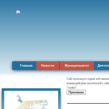
Главная
Новости
Муниципалитет
Деятел
Сайт использует сервис веб-анал
взаимодействие посетителей с сай
Карта района
"cookie".
Принимаю