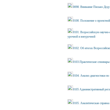
0098. Внимание Письмо Деду
0100. Положение о проектной
0101. Всероссийскую научно
урочной и внеурочной
0102. Об итогах Всероссийск
0103.Практические семинары
0104. Анализ диагностики п
0105 Административный регла
0105. Аналитическая справка