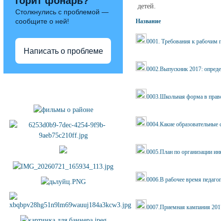
горит фонарь?
детей.
Столкнулись с проблемой —
сообщите о ней!
Название
0001. Требования к рабочим
Написать о проблеме
0002.Выпускник 2017: опреде
Полезные ссылки
0003.Школьная форма в прав
0004.Какие образовательные 
0005.План по организации ин
0006.В рабочее время педаго
0007.Приемная кампания 201