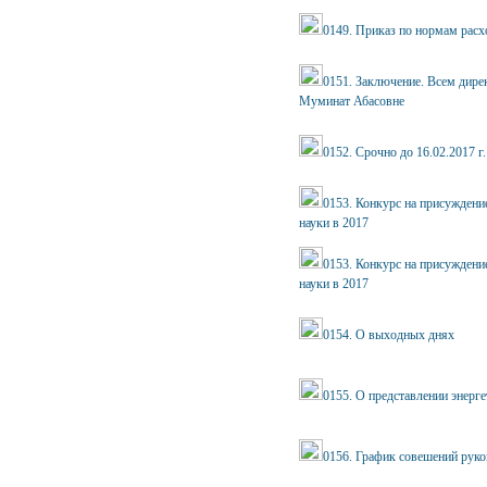
0149. Приказ по нормам расх
0151. Заключение. Всем дирек
Муминат Абасовне
0152. Срочно до 16.02.2017 г.
0153. Конкурс на присуждени
науки в 2017
0153. Конкурс на присуждени
науки в 2017
0154. О выходных днях
0155. О представлении энерге
0156. График совешений руко