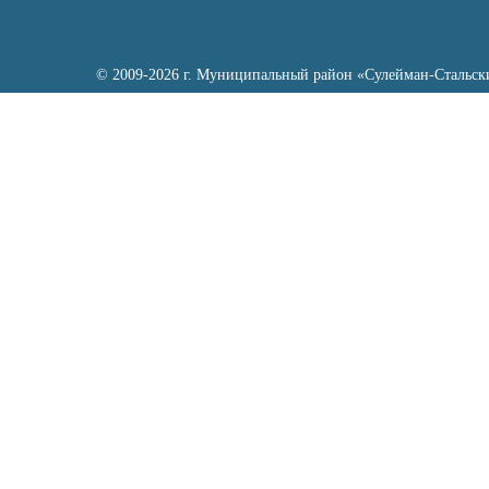
© 2009-2026 г. Муниципальный район «Сулейман-Стальск