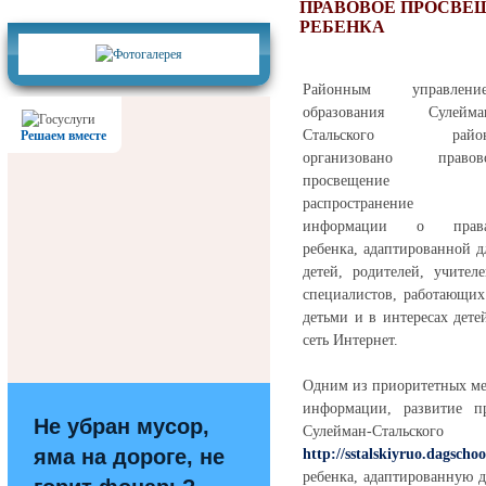
Фотогалерея
ПРАВОВОЕ ПРОСВЕ
РЕБЕНКА
Районным управлени
образования Сулейма
Стальского райо
Решаем вместе
организовано правов
просвещение 
распространение
информации о прав
ребенка, адаптированной д
детей, родителей, учителе
специалистов, работающих
детьми и в интересах дет
сеть Интернет.
Одним из приоритетных ме
информации, развитие п
Не убран мусор,
Сулейман-Стальс
яма на дороге, не
http://sstalskiyruo.dagsch
ребенка, адаптированную д