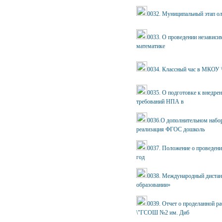
0032. Муниципальный этап о
0033. О проведении независи
математике
0034. Классный час в МКОУ 
0035. О подготовке к внедре
требований НПА в
0036.О дополнительном набо
реализация ФГОС дошколь
0037. Положение о проведен
год
0038. Международный дистан
образовании»
0039. Отчет о проделанной 
\"ГСОШ №2 им. Диб