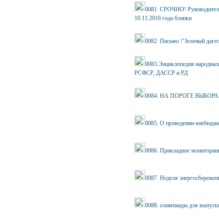
0081. СРОЧНО! Руководител
10.11.2016 года бланки
0082. Письмо \"Зеленый дагес
0083.Энциклопедия народных
РСФСР, ДАССР и РД
0084. НА ПОРОГЕ ВЫБОР
0085. О проведении внебюдж
0086. Прикладное мониторинг
0087. Неделя энергосбережен
0088. олимпиады для выпуск