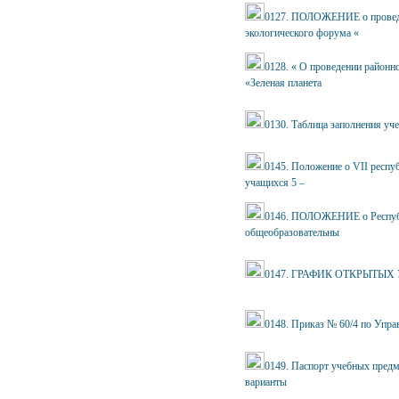
0127. ПОЛОЖЕНИЕ о проведен
экологического форума «
0128. « О проведении районн
«Зеленая планета
0130. Таблица заполнения уч
0145. Положение о VII респ
учащихся 5 –
0146. ПОЛОЖЕНИЕ о Республи
общеобразовательны
0147. ГРАФИК ОТКРЫТЫХ УРО
0148. Приказ № 60/4 по Упра
0149. Паспорт учебных предм
варианты