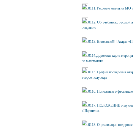
0111. Решение коллегии МО 
0112. Об учебниках русской 
отправьте
0113. Внимание!!!! Акция «П
0114.Дорожная карта мероп
по математике
0115. График проведения отк
второе полугоди
0116. Положение о фестивале 
0117. ПОЛОЖЕНИЕ о муницип
«Шарвили».
0118. О реализации подпроек