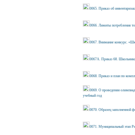
0065. Приказ об инвентариза
0066. Лимиты потребления то
0067. Внимание конкурс. «Шк
0067А. Приказ 68. Школьники
0068. Приказ и план по комп
0069. О проведении олимпиад
учебный год
0070. Образец заполненной ф
0071. Муниципальный этап Р