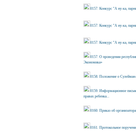
0157. Конкурс "А ну-ка, парн
0157. Конкурс "А ну-ка, парн
0157. Конкурс "А ну-ка, парн
0157. О проведении республи
Экономика»
0158. Положение о Сулейман
0159. Информационное письм
правах ребенка...
0160. Приказ об организатор
0161. Протокольное поручени