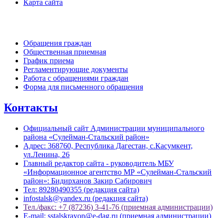
Карта сайта
Обратная связь
Обращения граждан
Общественная приемная
График приема
Регламентирующие документы
Работа с обращениями граждан
Форма для письменного обращения
Контакты
Официальный сайт Администрации муниципального
района «Сулейман-Стальский район»
Адрес: 368760, Республика Дагестан, с.Касумкент,
ул.Ленина, 26
Главный редактор сайта - руководитель МБУ
«Информационное агентство МР «Сулейман-Стальский
район»: Бидирханов Закир Сабирович
Тел: 89280490355 (редакция сайта)
infostalsk@yandex.ru (редакция сайта)
Тел./факс: +7 (87236) 3-41-76 (приемная администрации)
E-mail: sstalskrayon@e-dag.ru (приемная администрации)