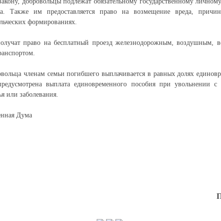
 закону, добровольцы подлежат обязательному государственному личному
та. Также им предоставляется право на возмещение вреда, причи
льческих формированиях.
олучат право на бесплатный проезд железнодорожным, воздушным, 
ранспортом.
овольца членам семьи погибшего выплачивается в равных долях единовр
редусмотрена выплата единовременного пособия при увольнении с 
ья или заболевания.
енная Дума
П