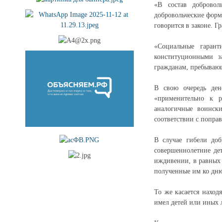
«В состав добровол
добровольческие форм
говорится в законе. 
«Социальные гарант
конституционными з
гражданам, пребывающ
В свою очередь ден
«применительно к 
аналогичные воинск
соответствии с попра
В случае гибели доб
совершеннолетние де
иждивении, в равных 
полученные им ко дню
То же касается наход
имел детей или иных 