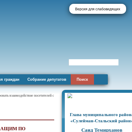
Версия для слабовидящих
я граждан
Собрание депутатов
Поиск
овать взаимодействие посетителей с
Глава муниципального район
«Сулейман-Стальский район
ЖАЩИМ ПО
Саид Темирханов