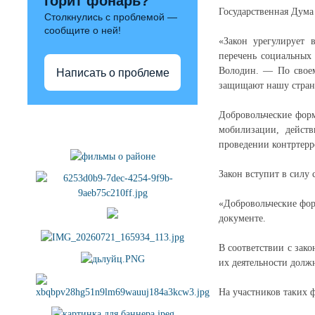
горит фонарь?
Государственная Дума
Столкнулись с проблемой —
сообщите о ней!
«Закон урегулирует 
перечень социальных 
Володин. — По своем
Написать о проблеме
защищают нашу стран
Добровольческие фор
Полезные ссылки
мобилизации, дейст
проведении контртерр
Закон вступит в силу
«Добровольческие фо
документе.
В соответствии с зак
их деятельности долж
На участников таких 