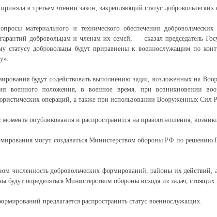
 приняла в третьем чтении закон, закрепляющий статус добровольческих
вопросы материального и технического обеспечения добровольчески
гарантий добровольцам и членам их семей, — сказал председатель Го
у статусу добровольцы будут приравнены к военнослужащим по контр
у».
мирования будут содействовать выполнению задач, возложенных на Во
вия военного положения, в военное время, при возникновении во
ористических операций, а также при использовании Вооруженных Сил Р
 с момента опубликования и распространится на правоотношения, возникш
рмирования могут создаваться Министерством обороны РФ по решению 
оном численность добровольческих формирований, районы их действий, 
ны будут определяться Министерством обороны исходя из задач, стоящих
формирований предлагается распространить статус военнослужащих.