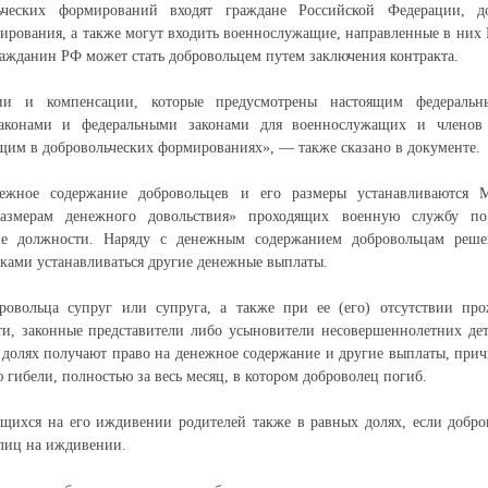
ьческих формирований входят граждане Российской Федерации, д
ирования, а также могут входить военнослужащие, направленные в ни
Гражданин РФ может стать добровольцем путем заключения контракта.
ии и компенсации, которые предусмотрены настоящим федеральн
аконами и федеральными законами для военнослужащих и членов 
им в добровольческих формированиях», — также сказано в документе.
ежное содержание добровольцев и его размеры устанавливаются 
размерам денежного довольствия» проходящих военную службу п
ие должности. Наряду с денежным содержанием добровольцам реш
вками устанавливаться другие денежные выплаты.
ровольца супруг или супруга, а также при ее (его) отсутствии п
ти, законные представители либо усыновители несовершеннолетних де
долях получают право на денежное содержание и другие выплаты, при
 гибели, полностью за весь месяц, в котором доброволец погиб.
ящихся на его иждивении родителей также в равных долях, если добров
лиц на иждивении.