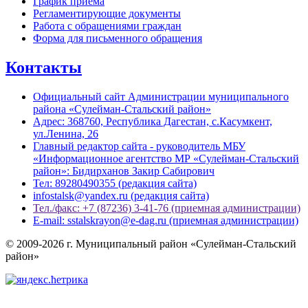
График приема
Регламентирующие документы
Работа с обращениями граждан
Форма для письменного обращения
Контакты
Официальный сайт Администрации муниципального
района «Сулейман-Стальский район»
Адрес: 368760, Республика Дагестан, с.Касумкент,
ул.Ленина, 26
Главный редактор сайта - руководитель МБУ
«Информационное агентство МР «Сулейман-Стальский
район»: Бидирханов Закир Сабирович
Тел: 89280490355 (редакция сайта)
infostalsk@yandex.ru (редакция сайта)
Тел./факс: +7 (87236) 3-41-76 (приемная администрации)
E-mail: sstalskrayon@e-dag.ru (приемная администрации)
© 2009-2026 г. Муниципальный район «Сулейман-Стальский
район»