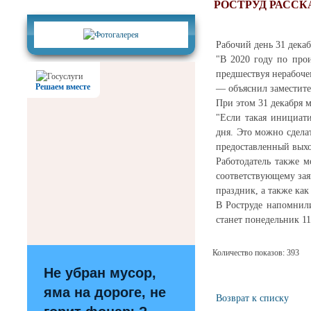
Фотогалерея
РОСТРУД РАССКА
Рабочий день 31 декаб
"В 2020 году по прои
предшествуя нерабоче
Решаем вместе
— объяснил заместите
При этом 31 декабря м
"Если такая инициати
дня. Это можно сдела
предоставленный выхо
Работодатель также м
соответствующему зая
праздник, а также как
В Роструде напомнили
станет понедельник 11
Количество показов: 393
Не убран мусор,
яма на дороге, не
Возврат к списку