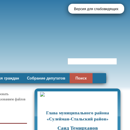
Версия для слабовидящих
я граждан
Собрание депутатов
Поиск
ровать
льзованием файлов
Глава муниципального района
«Сулейман-Стальский район»
Саид Темирханов