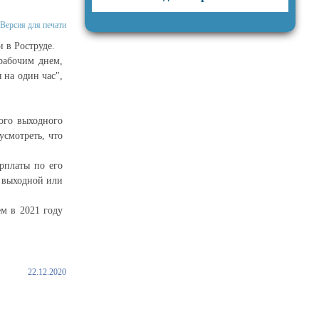
Версия для печати
 в Роструде.
рабочим днем,
 на один час",
того выходного
усмотреть, что
рплаты по его
в выходной или
ем в 2021 году
22.12.2020