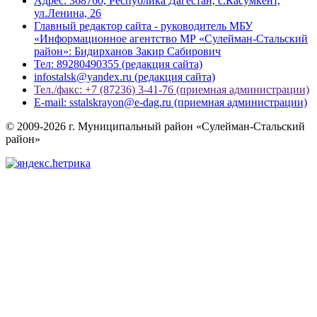
Адрес: 368760, Республика Дагестан, с.Касумкент,
ул.Ленина, 26
Главный редактор сайта - руководитель МБУ
«Информационное агентство МР «Сулейман-Стальский
район»: Бидирханов Закир Сабирович
Тел: 89280490355 (редакция сайта)
infostalsk@yandex.ru (редакция сайта)
Тел./факс: +7 (87236) 3-41-76 (приемная администрации)
E-mail: sstalskrayon@e-dag.ru (приемная администрации)
© 2009-2026 г. Муниципальный район «Сулейман-Стальский
район»