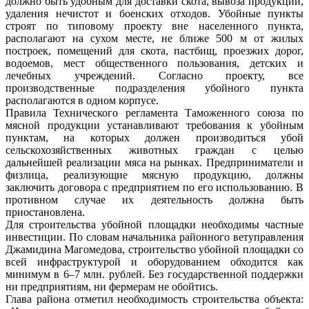
должно быть удобным для доставки скота, вывоза продукции,
удаления нечистот и боенских отходов. Убойные пункты
строят по типовому проекту вне населенного пункта,
располагают на сухом месте, не ближе 500 м от жилых
построек, помещений для скота, пастбищ, проезжих дорог,
водоемов, мест общественного пользования, детских и
лечебных учреждений. Согласно проекту, все
производственные подразделения убойного пункта
располагаются в одном корпусе.
Правила Технического регламента Таможенного союза по
мясной продукции устанавливают требования к убойным
пунктам, на которых должен производиться убой
сельскохозяйственных животных граждан с целью
дальнейшей реализации мяса на рынках. Предприниматели и
физлица, реализующие мясную продукцию, должны
заключить договора с предприятием по его использованию. В
противном случае их деятельность должна быть
приостановлена.
Для строительства убойной площадки необходимы частные
инвестиции. По словам начальника районного ветуправления
Джамидина Магомедова, строительство убойной площадки со
всей инфраструктурой и оборудованием обходится как
минимум в 6–7 млн. рублей. Без государственной поддержки
ни предприятиям, ни фермерам не обойтись.
Глава района отметил необходимость строительства объекта: