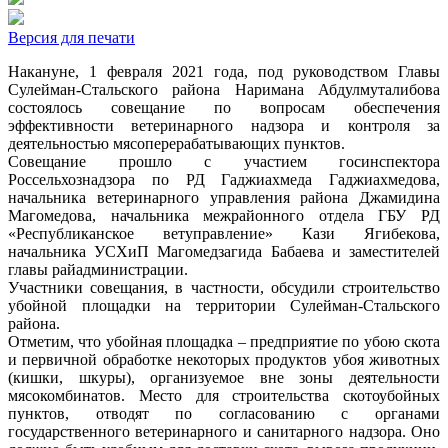
Версия для печати
Накануне, 1 февраля 2021 года, под руководством Главы
Сулейман-Стальского района Наримана Абдулмуталибова
состоялось совещание по вопросам обеспечения
эффективности ветеринарного надзора и контроля за
деятельностью мясоперерабатывающих пунктов.
Совещание прошло с участием госинспектора
Россельхознадзора по РД Гаджиахмеда Гаджиахмедова,
начальника ветеринарного управления района Джамидина
Магомедова, начальника межрайонного отдела ГБУ РД
«Республиканское ветуправление» Кази Ягибекова,
начальника УСХиП Магомедзагида Бабаева и заместителей
главы райадминистрации.
Участники совещания, в частности, обсудили строительство
убойной площадки на территории Сулейман-Стальского
района.
Отметим, что убойная площадка – предприятие по убою скота
и первичной обработке некоторых продуктов убоя животных
(кишки, шкуры), организуемое вне зоны деятельности
мясокомбинатов. Место для строительства скотоубойных
пунктов, отводят по согласованию с органами
государственного ветеринарного и санитарного надзора. Оно