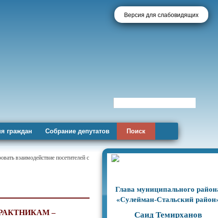
Версия для слабовидящих
я граждан
Собрание депутатов
Поиск
овать взаимодействие посетителей с
Глава муниципального район
«Сулейман-Стальский район
РАКТНИКАМ –
Саид Темирханов