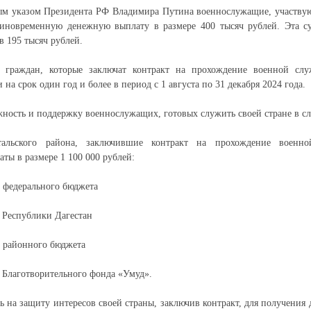
вым указом Президента РФ Владимира Путина военнослужащие, участву
диновременную денежную выплату в размере 400 тысяч рублей. Эта с
 195 тысяч рублей.
я граждан, которые заключат контракт на прохождение военной с
на срок один год и более в период с 1 августа по 31 декабря 2024 года.
жность и поддержку военнослужащих, готовых служить своей стране в с
альского района, заключившие контракт на прохождение военно
ты в размере 1 100 000 рублей:
з федерального бюджета
т Республики Дагестан
з районного бюджета
т Благотворительного фонда «Умуд».
ь на защиту интересов своей страны, заключив контракт, для получени