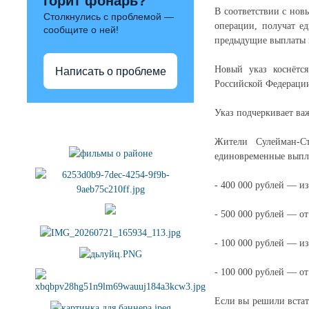
горит фонарь?
В соответствии с но
Столкнулись с проблемой —
операции, получат е
сообщите о ней!
предыдущие выплаты в
Новый указ коснётс
Написать о проблеме
Российской Федерации 
Указ подчеркивает ва
Полезные ссылки
Жители Сулейман-Ст
единовременные выпла
- 400 000 рублей — и
- 500 000 рублей — о
- 100 000 рублей — и
- 100 000 рублей — о
Если вы решили встат