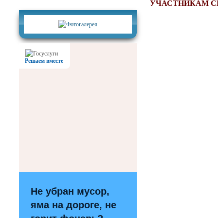
Фотогалерея
УЧАСТНИКАМ С
Решаем вместе
Не убран мусор,
яма на дороге, не