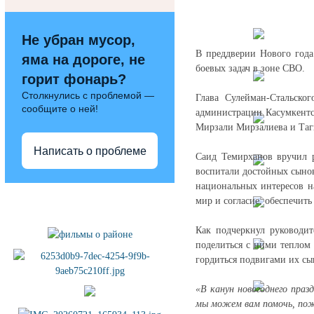
Не убран мусор,
В преддверии Нового год
яма на дороге, не
боевых задач в зоне СВО.
горит фонарь?
Столкнулись с проблемой —
Глава Сулейман-Стальско
сообщите о ней!
администрации Касумкентс
Мирзали Мирзалиева и Таг
Написать о проблеме
Саид Темирханов вручил р
воспитали достойных сынов
национальных интересов н
Полезные ссылки
мир и согласие, обеспечить
Как подчеркнул руководит
поделиться с ними теплом 
гордиться подвигами их сы
«В канун новогоднего праз
мы можем вам помочь, поже