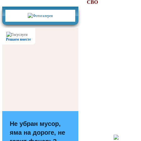
Фотогалерея
СВО
Решаем вместе
Не убран мусор,
яма на дороге, не