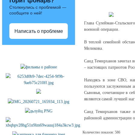
горит фонарь?
Столкнулись с проблемой —
сообщите о ней!
Глава Сулейман-Стальског
военной операции.
Написать о проблеме
В теплой семейной обстан
Меликова.
Полезные ссылки
Саид Темирханов зачитал в
– настоящих патриотов Рос
Находясь в зоне СВО, на
пользуются заслуженным а
Сыновья, сочетающие в себ
являются самой лучшей наг
Саид Темирханов также п
районной администрации о
Количество показов: 586