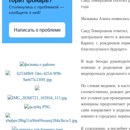
горит фонарь?
Саид Темирханов посетил 
года.
Столкнулись с проблемой —
сообщите о ней!
Малышка Алина появилась н
Написать о проблеме
Саид Темирханов отметил, 
центральное место в жизн
Карину с рождением перве
Полезные ссылки
благополучного будущего.
В ходе беседы руководит
помощи в родильном дом
медперсоналу родильного 
По словам медиков, в наст
соответственно, рожают де
все условия для проведени
женщины предпочитают ро
сами направляют в родильн
именно в городских перина
К сожалению, в последнее