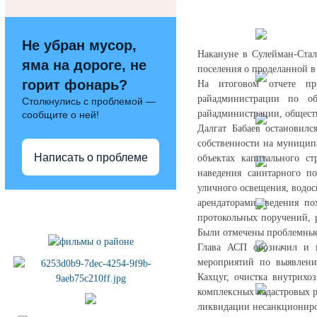
Не убран мусор,
Накануне в Сулейман-Стал
яма на дороге, не
поселения о проделанной в
горит фонарь?
На итоговом отчете при
райадминистрации по об
Столкнулись с проблемой —
райадминистрации, обществ
сообщите о ней!
Далгат Бабаев остановил
собственности на муницип
Написать о проблеме
объектах капитального ст
наведения санитарного п
уличного освещения, водо
Полезные ссылки
арендаторами, ведения п
протокольных поручений, 
Были отмечены проблемные 
Глава АСП обозначил и м
мероприятий по выявлени
Кахцуг, очистка внутрихо
комплексных кадастровых р
ликвидации несанкциониро