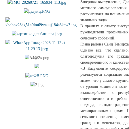
Завершая выступление, Да
местного самоуправления
рассчитывает на понимание
значимых задач.
В прениях к отчету высту
руководители профильных
сельского собраний.
Глава района Саид Темирха
Однако все, что сделано
благополучия его гражд
своевременного и качестве
«В Касумкенте сосредото
реализуются социально зн
знаем, что у самого крупно
от уровня компетентности
взаимодействия с респ
ответственности и требов
подхода, исходно-разре
мелиоративным нормам. П
сельского поселения, нам
граждан и меценатов, дов
внимание на жалобы и об