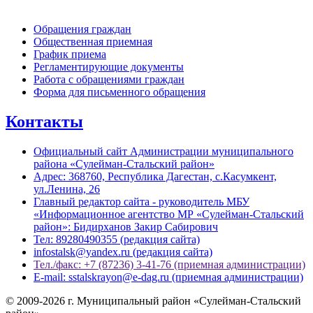
Обращения граждан
Общественная приемная
График приема
Регламентирующие документы
Работа с обращениями граждан
Форма для письменного обращения
Контакты
Официальный сайт Администрации муниципального
района «Сулейман-Стальский район»
Адрес: 368760, Республика Дагестан, с.Касумкент,
ул.Ленина, 26
Главный редактор сайта - руководитель МБУ
«Информационное агентство МР «Сулейман-Стальский
район»: Бидирханов Закир Сабирович
Тел: 89280490355 (редакция сайта)
infostalsk@yandex.ru (редакция сайта)
Тел./факс: +7 (87236) 3-41-76 (приемная администрации)
E-mail: sstalskrayon@e-dag.ru (приемная администрации)
© 2009-2026 г. Муниципальный район «Сулейман-Стальский