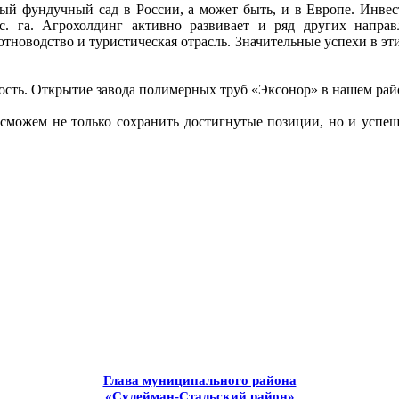
ный фундучный сад в России, а может быть, и в Европе. Инв
с. га. Агрохолдинг активно развивает и ряд других напра
тноводство и туристическая отрасль. Значительные успехи в эт
сть. Открытие завода полимерных труб «Эксонор» в нашем райо
 сможем не только сохранить достигнутые позиции, но и успеш
Глава муниципального района
«Сулейман-Стальский район»