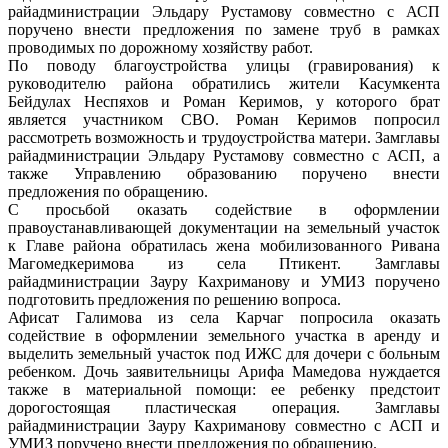
райадминистрации Эльдару Рустамову совместно с АСП
поручено внести предложения по замене труб в рамках
проводимых по дорожному хозяйству работ.
По поводу благоустройства улицы (гравирования) к
руководителю района обратились жители Касумкента
Бейдулах Неспяхов и Роман Керимов, у которого брат
является участником СВО. Роман Керимов попросил
рассмотреть возможность и трудоустройства матери. Замглавы
райадминистрации Эльдару Рустамову совместно с АСП, а
также Управлению образованию поручено внести
предложения по обращению.
С просьбой оказать содействие в оформлении
правоустанавливающей документации на земельный участок
к Главе района обратилась жена мобилизованного Ривана
Магомедкеримова из села Птикент. Замглавы
райадминистрации Зауру Кахриманову и УМИЗ поручено
подготовить предложения по решению вопроса.
Афисат Галимова из села Карчаг попросила оказать
содействие в оформлении земельного участка в аренду и
выделить земельный участок под ИЖС для дочери с больным
ребенком. Дочь заявительницы Арифа Мамедова нуждается
также в материальной помощи: ее ребенку предстоит
дорогостоящая пластическая операция. Замглавы
райадминистрации Зауру Кахриманову совместно с АСП и
УМИЗ поручено внести предложения по обращению.