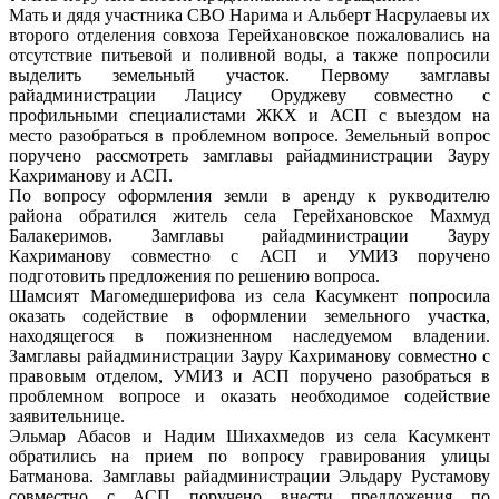
Мать и дядя участника СВО Нарима и Альберт Насрулаевы их
второго отделения совхоза Герейхановское пожаловались на
отсутствие питьевой и поливной воды, а также попросили
выделить земельный участок. Первому замглавы
райадминистрации Лацису Оруджеву совместно с
профильными специалистами ЖКХ и АСП с выездом на
место разобраться в проблемном вопросе. Земельный вопрос
поручено рассмотреть замглавы райадминистрации Зауру
Кахриманову и АСП.
По вопросу оформления земли в аренду к рукводителю
района обратился житель села Герейхановское Махмуд
Балакеримов. Замглавы райадминистрации Зауру
Кахриманову совместно с АСП и УМИЗ поручено
подготовить предложения по решению вопроса.
Шамсият Магомедшерифова из села Касумкент попросила
оказать содействие в оформлении земельного участка,
находящегося в пожизненном наследуемом владении.
Замглавы райадминистрации Зауру Кахриманову совместно с
правовым отделом, УМИЗ и АСП поручено разобраться в
проблемном вопросе и оказать необходимое содействие
заявительнице.
Эльмар Абасов и Надим Шихахмедов из села Касумкент
обратились на прием по вопросу гравирования улицы
Батманова. Замглавы райадминистрации Эльдару Рустамову
совместно с АСП поручено внести предложения по