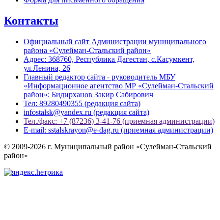
Контакты
Официальный сайт Администрации муниципального
района «Сулейман-Стальский район»
Адрес: 368760, Республика Дагестан, с.Касумкент,
ул.Ленина, 26
Главный редактор сайта - руководитель МБУ
«Информационное агентство МР «Сулейман-Стальский
район»: Бидирханов Закир Сабирович
Тел: 89280490355 (редакция сайта)
infostalsk@yandex.ru (редакция сайта)
Тел./факс: +7 (87236) 3-41-76 (приемная администрации)
E-mail: sstalskrayon@e-dag.ru (приемная администрации)
© 2009-2026 г. Муниципальный район «Сулейман-Стальский
район»