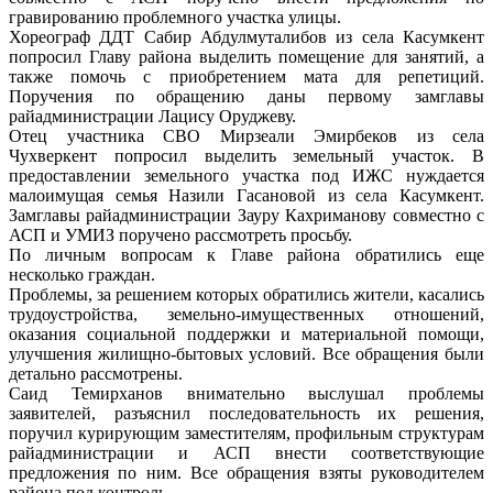
гравированию проблемного участка улицы.
Хореограф ДДТ Сабир Абдулмуталибов из села Касумкент
попросил Главу района выделить помещение для занятий, а
также помочь с приобретением мата для репетиций.
Поручения по обращению даны первому замглавы
райадминистрации Лацису Оруджеву.
Отец участника СВО Мирзеали Эмирбеков из села
Чухверкент попросил выделить земельный участок. В
предоставлении земельного участка под ИЖС нуждается
малоимущая семья Назили Гасановой из села Касумкент.
Замглавы райадминистрации Зауру Кахриманову совместно с
АСП и УМИЗ поручено рассмотреть просьбу.
По личным вопросам к Главе района обратились еще
несколько граждан.
Проблемы, за решением которых обратились жители, касались
трудоустройства, земельно-имущественных отношений,
оказания социальной поддержки и материальной помощи,
улучшения жилищно-бытовых условий. Все обращения были
детально рассмотрены.
Саид Темирханов внимательно выслушал проблемы
заявителей, разъяснил последовательность их решения,
поручил курирующим заместителям, профильным структурам
райадминистрации и АСП внести соответствующие
предложения по ним. Все обращения взяты руководителем
района под контроль.