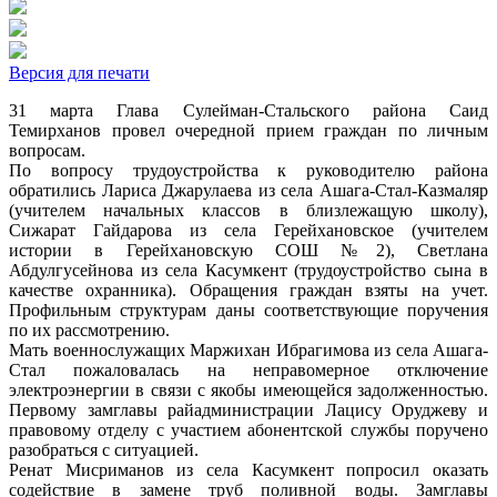
Версия для печати
31 марта Глава Сулейман-Стальского района Саид
Темирханов провел очередной прием граждан по личным
вопросам.
По вопросу трудоустройства к руководителю района
обратились Лариса Джарулаева из села Ашага-Стал-Казмаляр
(учителем начальных классов в близлежащую школу),
Сижарат Гайдарова из села Герейхановское (учителем
истории в Герейхановскую СОШ №2), Светлана
Абдулгусейнова из села Касумкент (трудоустройство сына в
качестве охранника). Обращения граждан взяты на учет.
Профильным структурам даны соответствующие поручения
по их рассмотрению.
Мать военнослужащих Маржихан Ибрагимова из села Ашага-
Стал пожаловалась на неправомерное отключение
электроэнергии в связи с якобы имеющейся задолженностью.
Первому замглавы райадминистрации Лацису Оруджеву и
правовому отделу с участием абонентской службы поручено
разобраться с ситуацией.
Ренат Мисриманов из села Касумкент попросил оказать
содействие в замене труб поливной воды. Замглавы