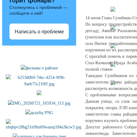
горит фонарь?
Столкнулись с проблемой —
сообщите о ней!
14 июля Глава Сулейман-Ст
По вопросу трудоустройств
детсад), Аминат Разаханов
Написать о проблеме
(учителем или воспитателе
села Нютюг (техработнико
поручения по их рассмотре
Полезные ссылки
С просьбой помочь в перево
Стал-Казмаляр Ирада Агаб
полной ставки.
Тажидин Сулейманов из с
заместителю главы райа
рассмотреть возможность 
С проблемными вопросами
Данная улица, со слов за
покрытия, опоры ЛЭП наход
заместителю главы райад
поручено изучить проблем
Депутат районного Собра
ливнеотвода. Заместителю