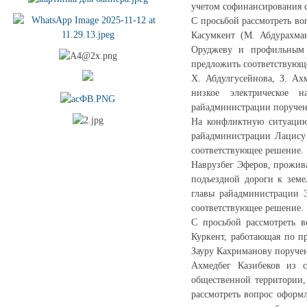
учетом софинансирования 
С просьбой рассмотреть во
Касумкент (М. Абдурахма
Оруджеву и профильным 
предложить соответствующ
Х. Абдулгусейнова, З. Ах
низкое электрическое 
райадминистрации поручен
На конфликтную ситуацию
райадминистрации Лацису 
соответствующее решение.
Наврузбег Эферов, прожива
подъездной дороги к земе
главы райадминистрации 
соответствующее решение.
С просьбой рассмотреть 
Куркент, работающая по п
Зауру Кахриманову поруче
Ахмедбег Казибеков из с
общественной территории,
рассмотреть вопрос оформ