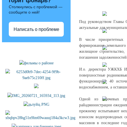
горит фонарь?
Столкнулись с проблемой —
сообщите о ней!
Под руководством Главы 
актуальные для муниципали
Написать о проблеме
В числе приоритетных 
формирования земельного
Полезные ссылки
жилищное строительство, 
погашения задолженностей
И.о. директора УЖКХБ Ик
поверхностные родниковые
функционирует 40 источ
водоснабжением, а оставш
Одной из ключевых про
райадминистрации ежеднев
прежнему испытывают нехв
износом водопроводных с
массивов в последние год