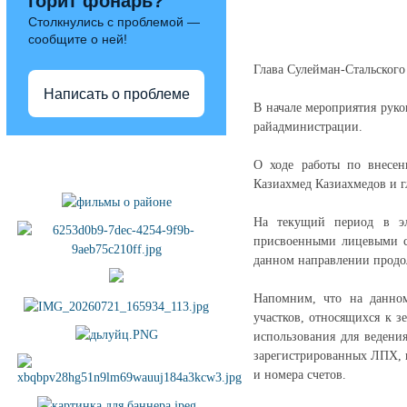
горит фонарь?
Столкнулись с проблемой —
сообщите о ней!
Глава Сулейман-Стальског
Написать о проблеме
В начале мероприятия рук
райадминистрации.
Полезные ссылки
О ходе работы по внесе
Казиахмед Казиахмедов и г
На текущий период в эл
присвоенными лицевыми сч
данном направлении продо
Напомним, что на данном
участков, относящихся к з
использования для ведения
зарегистрированных ЛПХ, в
и номера счетов.