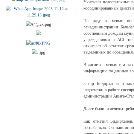
Учитывая недостаточные р
координированных действий
По ряду ключевых вопр
райадминистрации Балабе
собственным доходам муни
учреждениями и АСП по н
отчитался об остатках сре
выделенных по обращения
В числе ключевых тем на 
информацию по данным воп
Закир Бидирханов ознако
недостатки в работе госу
администраций Ашага-Сталь
Далее были отмечены требо
Как отметил Бидирханов,
госпабликов. Он напомнил
проводимых мероприятиях,