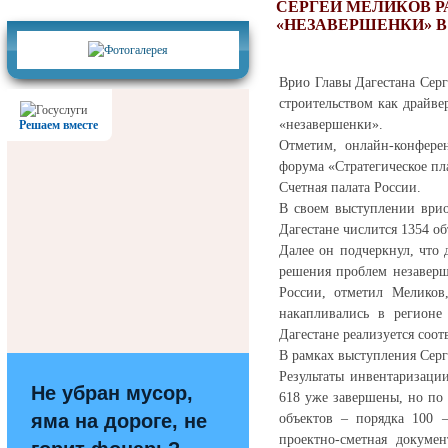
Фотогалерея
СЕРГЕЙ МЕЛИКОВ 
«НЕЗАВЕРШЕНКИ» В
Врио Главы Дагестана Серг
строительством как драйве
«незавершенки».
Решаем вместе
Отметим, онлайн-конфер
форума «Стратегическое пл
Счетная палата России.
В своем выступлении врио 
Дагестане числится 1354 об
Далее он подчеркнул, что 
решения проблем незаверш
России, отметил Меликов
накапливались в регионе
Дагестане реализуется соо
В рамках выступления Серг
Результаты инвентаризации
Не убран мусор,
618 уже завершены, но по
яма на дороге, не
объектов – порядка 100 –
проектно-сметная докуме